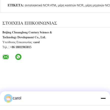
ΕΤΙΚΈΤΑ:
,
,
ανταλλακτικά NCR ATM
μέρη κασετών NCR
μέρη μηχανών NC
ΣΤΟΙΧΕΊΑ ΕΠΙΚΟΙΝΩΝΊΑΣ
Beijing Chuanglong Century Science &
Technology Development Co., Ltd.
Υπεύθυνος Επικοινωνίας:
carol
Τηλ.::
+86 18011965815
carol
ΆΛΛΑ ΠΡΟΪΌΝΤΑ