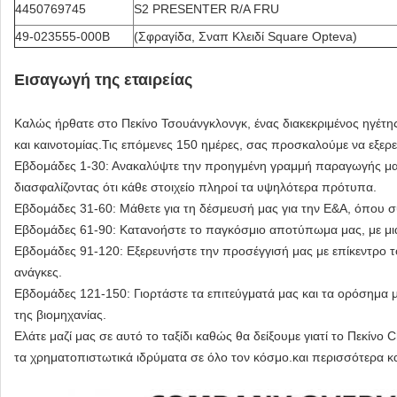
4450769745
S2 PRESENTER R/A FRU
49-023555-000Β
(Σφραγίδα, Σναπ Κλειδί Square Opteva)
Εισαγωγή της εταιρείας
Καλώς ήρθατε στο Πεκίνο Τσουάνγκλονγκ, ένας διακεκριμένος ηγέτης
και καινοτομίας.Τις επόμενες 150 ημέρες, σας προσκαλούμε να εξερε
Εβδομάδες 1-30: Ανακαλύψτε την προηγμένη γραμμή παραγωγής μας,
διασφαλίζοντας ότι κάθε στοιχείο πληροί τα υψηλότερα πρότυπα.
Εβδομάδες 31-60: Μάθετε για τη δέσμευσή μας για την Ε&Α, όπου 
Εβδομάδες 61-90: Κατανοήστε το παγκόσμιο αποτύπωμα μας, με μια π
Εβδομάδες 91-120: Εξερευνήστε την προσέγγισή μας με επίκεντρο τ
ανάγκες.
Εβδομάδες 121-150: Γιορτάστε τα επιτεύγματά μας και τα ορόσημα 
της βιομηχανίας.
Ελάτε μαζί μας σε αυτό το ταξίδι καθώς θα δείξουμε γιατί το Πεκίν
τα χρηματοπιστωτικά ιδρύματα σε όλο τον κόσμο.και περισσότερα κ