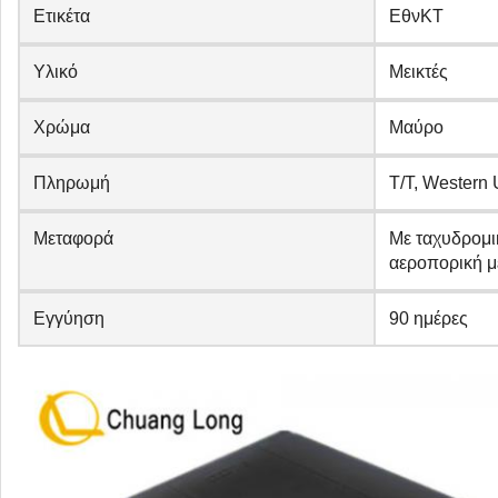
Ετικέτα
ΕθνΚΤ
Υλικό
Μεικτές
Χρώμα
Μαύρο
Πληρωμή
T/T, Western
Μεταφορά
Με ταχυδρομι
αεροπορική 
Εγγύηση
90 ημέρες