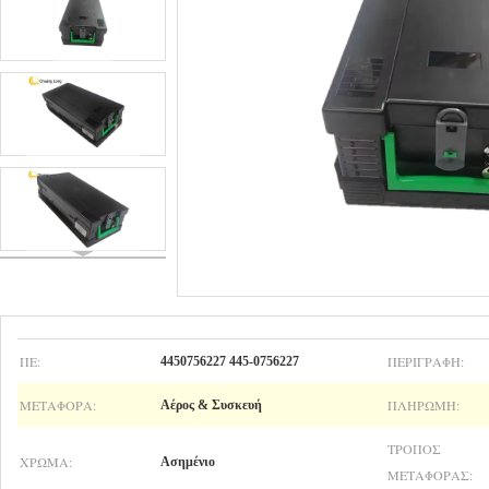
ΠΕ:
ΠΕΡΙΓΡΑΦΉ:
4450756227 445-0756227
ΜΕΤΑΦΟΡΆ:
ΠΛΗΡΩΜΉ:
Αέρος & Συσκευή
ΤΡΌΠΟΣ
ΧΡΏΜΑ:
Ασημένιο
ΜΕΤΑΦΟΡΆΣ: