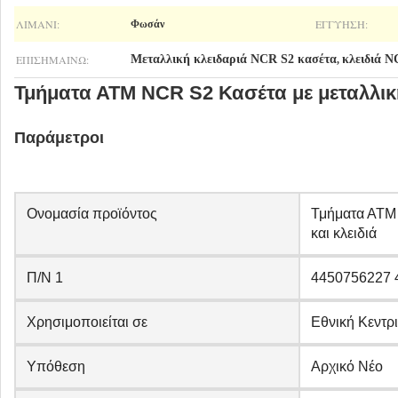
ΛΙΜΆΝΙ:
ΕΓΓΎΗΣΗ:
Φωσάν
ΕΠΙΣΗΜΑΊΝΩ:
Μεταλλική κλειδαριά NCR S2 κασέτα
κλειδιά N
,
Τμήματα ΑΤΜ NCR S2 Κασέτα με μεταλλική
Παράμετροι
Ονομασία προϊόντος
Τμήματα ΑΤΜ 
και κλειδιά
Π/Ν 1
4450756227 
Χρησιμοποιείται σε
Εθνική Κεντρ
Υπόθεση
Αρχικό Νέο