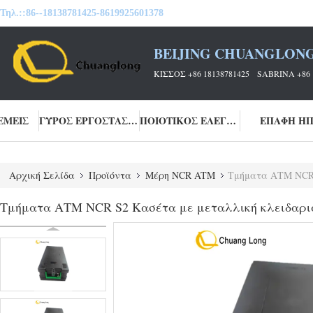
Τηλ.::
86--18138781425-8619925601378
BEIJING CHUANGLONG
ΚΙΣΣΌΣ +86 18138781425 SABRINA +86 
ΕΜΕΊΣ
ΓΎΡΟΣ ΕΡΓΟΣΤΑΣΊΩΝ
ΠΟΙΟΤΙΚΌΣ ΈΛΕΓΧΟΣ
ΕΠΑΦΉ Η
Αρχική Σελίδα
Προϊόντα
Μέρη NCR ATM
Τμήματα ΑΤΜ NCR S
Τμήματα ΑΤΜ NCR S2 Κασέτα με μεταλλική κλειδαριά 