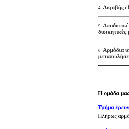
Ακριβής ε
4.
Αποδοτικέ
5.
διοικητικές 
Αρμόδια υ
6.
μεταπωλήσ
Η ομάδα μας
Τμήμα έρευν
Πλήρως αρμόδ