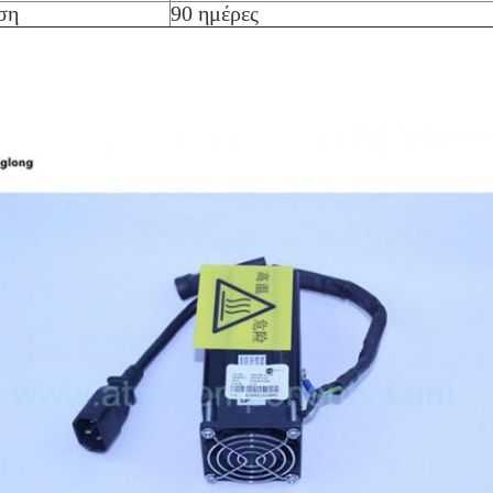
ση
90 ημέρες