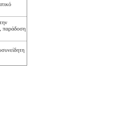
ατικό
την
ν, παράδοση
υσυνείδητη