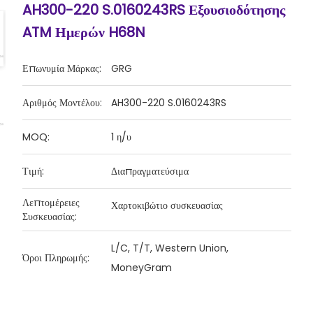
AH300-220 S.0160243RS Εξουσιοδότησης
ATM Ημερών H68N
Επωνυμία Μάρκας:
GRG
Αριθμός Μοντέλου:
AH300-220 S.0160243RS
MOQ:
1 η/υ
Τιμή:
Διαπραγματεύσιμα
Λεπτομέρειες
Χαρτοκιβώτιο συσκευασίας
Συσκευασίας:
L/C, T/T, Western Union,
Όροι Πληρωμής:
MoneyGram