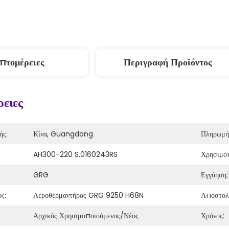
πτομέρειες
Περιγραφή Προϊόντος
ειες
ής:
Κίνα, Guangdong
Πληρωμή
AH300-220 S.0160243RS
Χρησιμοπ
GRG
Εγγύηση:
ς:
Αεροθερμαντήρας GRG 9250 H68N
Αποστολ
Αρχικός Χρησιμοποιούμενος/νέος
Χρόνος: