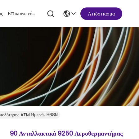
ις
Επικοινωνήστε Μαζί Μας
Απόσπασμα
σιοδότησης ATM Ημερών H68N
90 Ανταλλακτικά 9250 Αεροθερμαντήρας