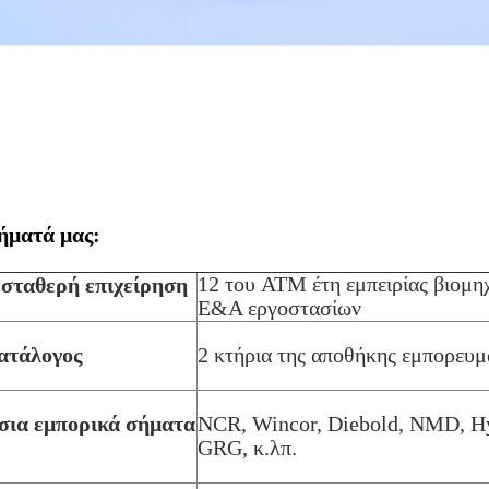
ήματά μας:
12 του ATM έτη εμπειρίας βιομηχ
 σταθερή επιχείρηση
Ε&Α εργοστασίων
ατάλογος
2 κτήρια της αποθήκης εμπορευ
ια εμπορικά σήματα
NCR, Wincor, Diebold, NMD, H
GRG, κ.λπ.