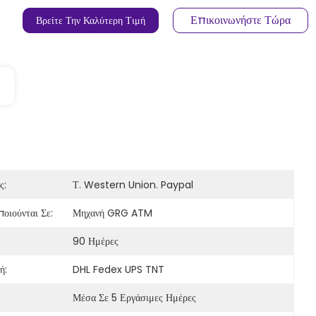
Επικοινωνήστε Τώρα
Βρείτε Την Καλύτερη Τιμή
ς:
Τ. Western Union. Paypal
οιούνται Σε:
Μηχανή GRG ATM
90 Ημέρες
ή:
DHL Fedex UPS TNT
Μέσα Σε 5 Εργάσιμες Ημέρες