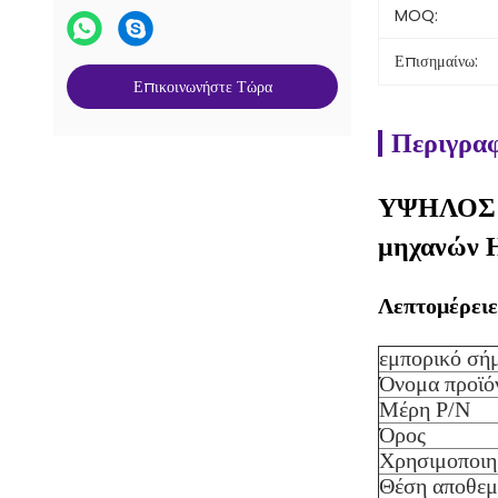
MOQ:
Επισημαίνω:
Επικοινωνήστε Τώρα
Περιγραφ
ΥΨΗΛΟΣ -
μηχανών 
Λεπτομέρειε
εμπορικό σή
Όνομα προϊό
Μέρη P/N
Όρος
Χρησιμοποιη
Θέση αποθε