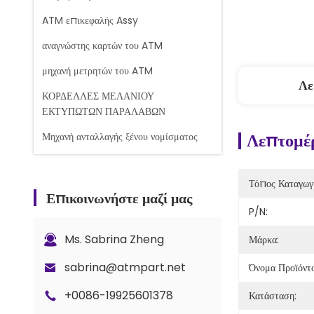
ATM επικεφαλής Assy
αναγνώστης καρτών του ATM
μηχανή μετρητών του ATM
Λε
ΚΟΡΔΕΛΛΕΣ ΜΕΛΑΝΙΟΥ
ΕΚΤΥΠΩΤΩΝ ΠΑΡΑΛΑΒΩΝ
Λεπτομέρ
Μηχανή ανταλλαγής ξένου νομίσματος
Μηχανή μέτρησης τραπεζογραμματίων
Τόπος Καταγωγ
Ανταλλακτικά του Glory Counter
Επικοινωνήστε μαζί μας
P/N:
Τραπεζική κασέτα
Κλειδαριά και κλειδιά
Ms. Sabrina Zheng
Μάρκα:
Ανταλλακτικά μετρητή G+D BPS C5
sabrina@atmpart.net
Όνομα Προϊόντο
+0086-19925601378
Κατάσταση: