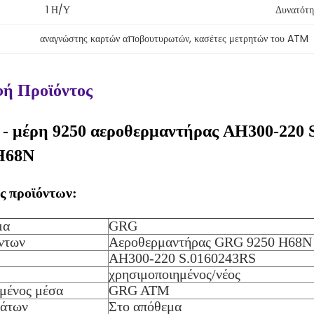
1 Η/υ
Δυνατότη
αναγνώστης καρτών αποβουτυρωτών
, 
κασέτες μετρητών του ATM
ή Προϊόντος
 μέρη 9250 αεροθερμαντήρας AH300-22
H68N
ς προϊόντων:
μα
GRG
ντων
Αεροθερμαντήρας GRG 9250 H68N
AH300-220 S.0160243RS
χρησιμοποιημένος/νέος
μένος μέσα
GRG ATM
μάτων
Στο απόθεμα