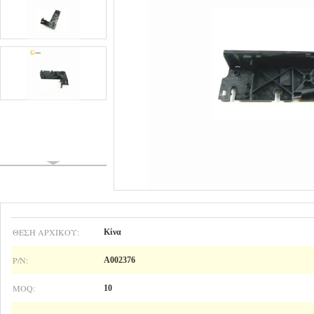
ΘΈΣΗ ΑΡΧΙΚΟΎ:
Κίνα
P/N:
A002376
MOQ:
10