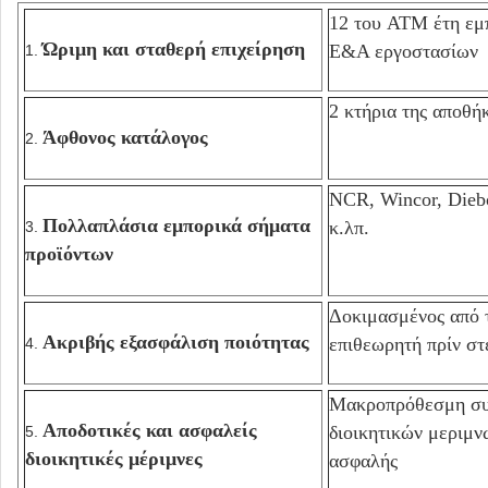
12 του ATM έτη εμπ
Ώριμη και σταθερή επιχείρηση
Ε&Α εργοστασίων
1.
2 κτήρια της αποθ
Άφθονος κατάλογος
2.
NCR, Wincor, Die
Πολλαπλάσια εμπορικά σήματα
κ.λπ.
3.
προϊόντων
Δοκιμασμένος από 
Ακριβής εξασφάλιση ποιότητας
επιθεωρητή πρίν στ
4.
Μακροπρόθεσμη συν
Αποδοτικές και ασφαλείς
διοικητικών μεριμν
5.
διοικητικές μέριμνες
ασφαλής