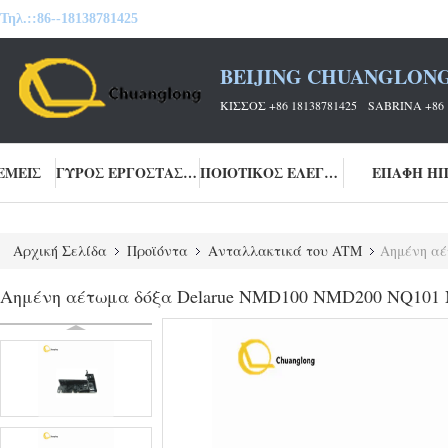
Τηλ.::
86--18138781425
BEIJING CHUANGLONG
ΚΙΣΣΌΣ +86 18138781425 SABRINA +86 
ΕΜΕΊΣ
ΓΎΡΟΣ ΕΡΓΟΣΤΑΣΊΩΝ
ΠΟΙΟΤΙΚΌΣ ΈΛΕΓΧΟΣ
ΕΠΑΦΉ Η
Αρχική Σελίδα
Προϊόντα
Ανταλλακτικά του ATM
Αημένη αέ
Αημένη αέτωμα δόξα Delarue NMD100 NMD200 NQ101 