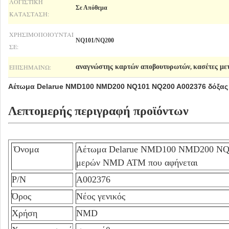
ΛΟΓΙΣΤΙΚΉ
Σε Απόθεμα
ΚΑΤΆΣΤΑΣΗ:
ΧΡΗΣΙΜΟΠΟΙΟΎΝΤΑΙ
NQ101/NQ200
ΣΕ:
ΕΠΙΣΗΜΑΊΝΩ:
αναγνώστης καρτών αποβουτυρωτών
κασέτες μ
,
Αέτωμα Delarue NMD100 NMD200 NQ101 NQ200 A002376 δόξας
Λεπτομερής περιγραφή προϊόντων
Όνομα
Αέτωμα Delarue NMD100 NMD200 NQ1
μερών NMD ATM που αφήνεται
P/N
A002376
Όρος
Νέος γενικός
Χρήση
NMD