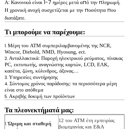
Α: Κανονικά είναι 1-7 ημέρες μετά από την πληρωμή.
Η χρονική ανοχή συσχετίζεται με την ποσότητα που
διατάξατε.
Τι μπορούμε να παρέχουμε:
Μέρη του ATM συμπεριλαμβανομένης της NCR,
1.
Wincor, Diebold, NMD, Hyosung, ect.
Ανταλλακτικά: Παροχή ηλεκτρικού ρεύματος, πίνακας
2.
PC, εκτυπωτής, αναγνώστης καρτών, LCD, ΕΛΚ,
κασέτα, ζώνη, κύλινδρος, άξονας…
Υπηρεσίες συντήρησης
3.
Σύντομος χρόνος παράδοσης: τα περισσότερα μέρη
4.
είναι στο απόθεμα
Ακριβής δοκιμή των προϊόντων
5.
Τα πλεονεκτήματά μας:
12 του ATM έτη εμπειρίας
Ώριμη και σταθερή
1.
βιομηχανίας και Ε&Α