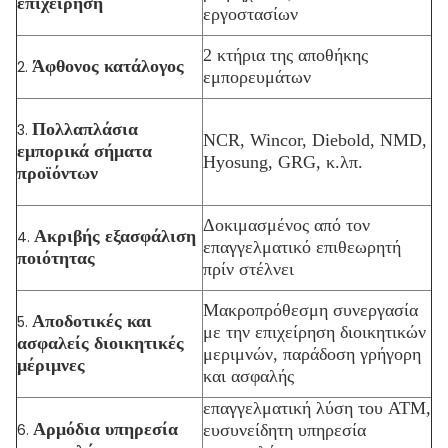
επιχείρηση
εργοστασίων
2 κτήρια της αποθήκης
Άφθονος κατάλογος
2.
εμπορευμάτων
Πολλαπλάσια
3.
NCR, Wincor, Diebold, NMD,
εμπορικά σήματα
Hyosung, GRG, κ.λπ.
προϊόντων
Δοκιμασμένος από τον
Ακριβής εξασφάλιση
4.
επαγγελματικό επιθεωρητή
ποιότητας
πρίν στέλνει
Μακροπρόθεσμη συνεργασία
Αποδοτικές και
5.
με την επιχείρηση διοικητικών
ασφαλείς διοικητικές
μεριμνών, παράδοση γρήγορη
μέριμνες
και ασφαλής
επαγγελματική λύση του ATM,
Αρμόδια υπηρεσία
6.
ευσυνείδητη υπηρεσία