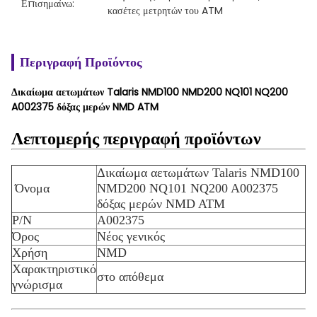
Επισημαίνω:
κασέτες μετρητών του ATM
Περιγραφή Προϊόντος
Δικαίωμα αετωμάτων Talaris NMD100 NMD200 NQ101 NQ200
A002375 δόξας μερών NMD ATM
Λεπτομερής περιγραφή προϊόντων
Δικαίωμα αετωμάτων Talaris NMD100
Όνομα
NMD200 NQ101 NQ200 A002375
δόξας μερών NMD ATM
P/N
A002375
Όρος
Νέος γενικός
Χρήση
NMD
Χαρακτηριστικό
στο απόθεμα
γνώρισμα