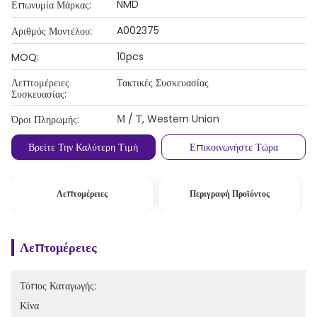
NMD
Επωνυμία Μάρκας:
A002375
Αριθμός Μοντέλου:
10pcs
MOQ:
Λεπτομέρειες
Τακτικές Συσκευασίας
Συσκευασίας:
Μ / Τ, Western Union
Όροι Πληρωμής:
Βρείτε Την Καλύτερη Τιμή
Επικοινωνήστε Τώρα
Λεπτομέρειες
Περιγραφή Προϊόντος
Λεπτομέρειες
Τόπος Καταγωγής:
Κίνα