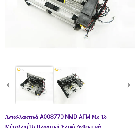
Ανταλλακτικά A008770 NMD ATM Με Το
Μέταλλο/το Πλαστικό Υλικό Ανθεκτικά