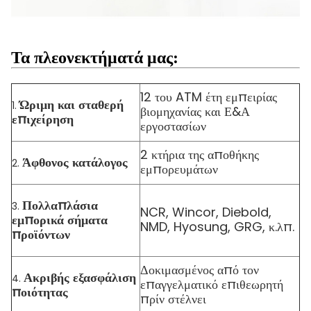
Τα πλεονεκτήματά μας:
12 του ATM έτη εμπειρίας
Ώριμη και σταθερή
1.
βιομηχανίας και Ε&Α
επιχείρηση
εργοστασίων
2 κτήρια της αποθήκης
Άφθονος κατάλογος
2.
εμπορευμάτων
Πολλαπλάσια
3.
NCR, Wincor, Diebold,
εμπορικά σήματα
NMD, Hyosung, GRG, κ.λπ.
προϊόντων
Δοκιμασμένος από τον
Ακριβής εξασφάλιση
4.
επαγγελματικό επιθεωρητή
ποιότητας
πρίν στέλνει