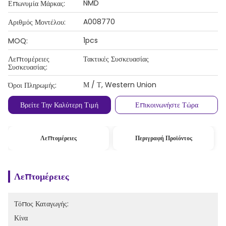
NMD
Επωνυμία Μάρκας:
A008770
Αριθμός Μοντέλου:
1pcs
MOQ:
Λεπτομέρειες
Τακτικές Συσκευασίας
Συσκευασίας:
Μ / Τ, Western Union
Όροι Πληρωμής:
Βρείτε Την Καλύτερη Τιμή
Επικοινωνήστε Τώρα
Λεπτομέρειες
Περιγραφή Προϊόντος
Λεπτομέρειες
Τόπος Καταγωγής:
Κίνα