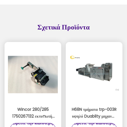
Σχετικά Προϊόντα
Wincor 280/285
H68N τμήματα trp-003R
1750267132 εκτυπωτής
υψηλό Duablity μηχανών
Βρείτε την καλύτερη
Βρείτε την καλύτερη
280 01750256248
εκτυπωτών ATM