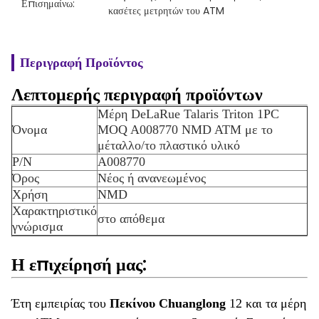
Επισημαίνω:
κασέτες μετρητών του ATM
Περιγραφή Προϊόντος
Λεπτομερής περιγραφή προϊόντων
Μέρη DeLaRue Talaris Triton 1PC
Όνομα
MOQ A008770 NMD ATM με το
μέταλλο/το πλαστικό υλικό
P/N
A008770
Όρος
Νέος ή ανανεωμένος
Χρήση
NMD
Χαρακτηριστικό
στο απόθεμα
γνώρισμα
Η επιχείρησή μας:
Έτη εμπειρίας του
Πεκίνου Chuanglong
12 και τα μέρη