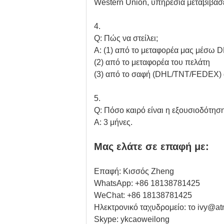
Western Union, υπηρεσία μεταβιβάσε
4.
Q: Πώς να στείλει;
Α: (1) από το μεταφορέα μας μέσ
(2) από το μεταφορέα του πελάτη
(3) από το σαφή (DHL/TNT/FEDEX) 
5.
Q: Πόσο καιρό είναι η εξουσιοδότησ
Α: 3 μήνες.
Μας ελάτε σε επαφή με:
Επαφή: Κισσός Zheng
WhatsApp: +86 18138781425
WeChat: +86 18138781425
Ηλεκτρονικό ταχυδρομείο: το ivy@at
Skype: ykcaoweilong