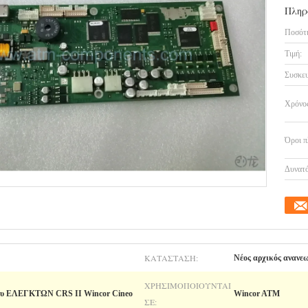
Πληρ
Ποσότη
Τιμή:
Συσκευ
Χρόνος
Όροι π
Δυνατό
ΚΑΤΆΣΤΑΣΗ:
Νέος αρχικός ανανεω
ΧΡΗΣΙΜΟΠΟΙΟΎΝΤΑΙ
ου ΕΛΕΓΚΤΩΝ CRS ΙΙ Wincor Cineo
Wincor ATM
ΣΕ: