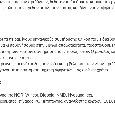
ωνιστικότερων προϊόντων, δεδομένου ότι ήμαστε κύριοι του ερ
ς καλύπτουν σχεδόν σε όλο τον κόσμο, και δίνουν τον υψηλό έ
αι πεπειραμένους μηχανικούς συντήρησης υλικού που ειδικεύο
 να λειτουργήσουμε στην υψηλή αποδοτικότητα, προσπαθούμε γ
ράτηση των κοστών συντήρησης τους τουλάχιστον. Ο μεγάλος κ
νική ανοχή επίσης.
έρευνας και ανάπτυξης συνεχίζει και η βελτίωση των νέων προ
αγάγουμε την αυτόματη μηχανή αφηγητών μας σε έναν χρόνο.
:
ς της NCR, Wincor, Diebold, NMD, Hyosung, ect.
 ρεύματος, πίνακας PC, εκτυπωτής, αναγνώστης καρτών, LCD, Ε