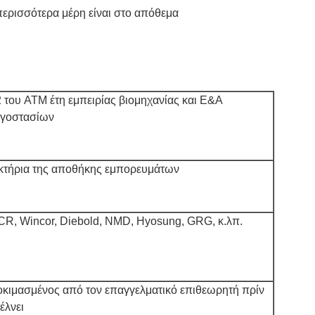
ερισσότερα μέρη είναι στο απόθεμα
 του ATM έτη εμπειρίας βιομηχανίας και Ε&Α
ργοστασίων
κτήρια της αποθήκης εμπορευμάτων
R, Wincor, Diebold, NMD, Hyosung, GRG, κ.λπ.
κιμασμένος από τον επαγγελματικό επιθεωρητή πρίν
έλνει