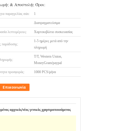
ωμής & Αποστολής Όροι:
τα παραγγελίας min:
1
Διαπραγματεύσιμα
ασία λεπτομέρειες:
Χαρτοκιβώτιο συσκευασίας
1-5 ημέρες μετά από την
 παράδοσης:
πληρωμή
T/T, Western Union,
ληρωμής:
MoneyGram/paypal
τητα προσφοράς:
1000 PCS/μήνα
Επικοινωνία
μένος αρχικός/νέος γενικός χρησιμοποιούμενος