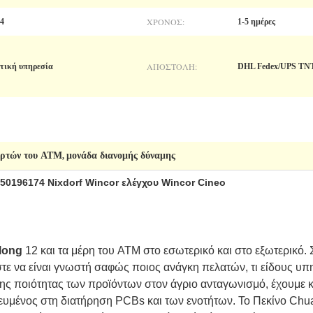
ΧΡΌΝΟΣ:
74
1-5 ημέρες
ΑΠΟΣΤΟΛΉ:
πτική υπηρεσία
DHL Fedex/UPS TN
αρτών του ATM
μονάδα διανομής δύναμης
,
50196174 Nixdorf Wincor ελέγχου Wincor Cineo
long
12 και τα μέρη του ATM στο εσωτερικό και στο εξωτερικό. 
στε να είναι γνωστή σαφώς ποιος ανάγκη πελατών, τι είδους υπη
ης ποιότητας των προϊόντων στον άγριο ανταγωνισμό, έχουμε κ
κευμένος στη διατήρηση PCBs και των ενοτήτων. Το Πεκίνο Ch