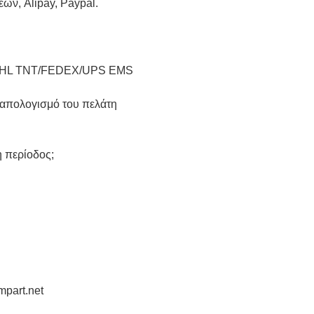
ων, Alipay, Paypal.
ω DHL TNT/FEDEX/UPS EMS
απολογισμό του πελάτη
η περίοδος;
mpart.net