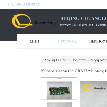
Τηλ.::
86--18138781425
BEIJING CHUANGL
ΚΙΣΣΌΣ +86 18138781425 SABRINA
ΣΠΊΤΙ
ΠΡΟΪΌΝΤΑ
ΠΕΡΊΠΟΥ 
Αρχική Σελίδα
Προϊόντα
Μέρη Nixd
Κύριος ελεγκτής CRS ΙΙ πίνακας 0