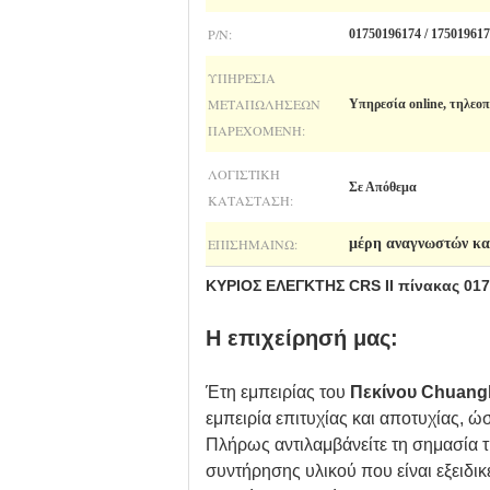
P/N:
01750196174 / 17501961
ΥΠΗΡΕΣΊΑ
ΜΕΤΑΠΩΛΉΣΕΩΝ
Υπηρεσία online, τηλεο
ΠΑΡΕΧΌΜΕΝΗ:
ΛΟΓΙΣΤΙΚΉ
Σε Απόθεμα
ΚΑΤΆΣΤΑΣΗ:
ΕΠΙΣΗΜΑΊΝΩ:
μέρη αναγνωστών κ
ΚΥΡΙΟΣ ΕΛΕΓΚΤΗΣ CRS ΙΙ πίνακας 017
Η επιχείρησή μας:
Έτη εμπειρίας του
Πεκίνου Chuang
εμπειρία επιτυχίας και αποτυχίας, ώ
Πλήρως αντιλαμβάνείτε τη σημασία τ
συντήρησης υλικού που είναι εξειδι