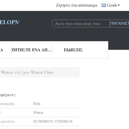
Ζητήστε ένα απόσπασμα
Greek
LOPMENT CO., LTD.
ΠΑ
ΖΗΤΉΣΤΕ ΈΝΑ ΑΠΌΣΠΑΣΜΑ
ΕΙΔΉΣΕΙΣ
 Wincor ελέγχου Wincor Cineo
ομέρειες:
καταγωγής:
Κίνα
:
Wincor
 μοντέλου:
01750196174 / 1750196174