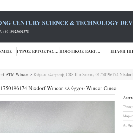
ONG CENTURY SCIENCE & TECHNOLOGY DEVE
 +86 19925601378
ΕΜΕΊΣ
ΓΎΡΟΣ ΕΡΓΟΣΤΑΣΊΩΝ
ΠΟΙΟΤΙΚΌΣ ΈΛΕΓΧΟΣ
ΕΠΑΦΉ Η
orf ATM Wincor
Κύριος ελεγκτής CRS ΙΙ πίνακας 01750196174 Nixdorf
1750196174 Nixdorf Wincor ελέγχου Wincor Cineo
Λεπτ
Τόπος 
Μάρκα
Αριθμό