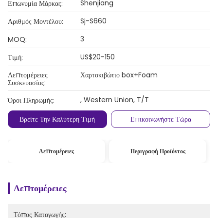
Shenjiang
Επωνυμία Μάρκας:
Sj-S660
Αριθμός Μοντέλου:
3
MOQ:
US$20-150
Τιμή:
Λεπτομέρειες
Χαρτοκιβώτιο box+Foam
Συσκευασίας:
, Western Union, T/T
Όροι Πληρωμής:
Βρείτε Την Καλύτερη Τιμή
Επικοινωνήστε Τώρα
Λεπτομέρειες
Περιγραφή Προϊόντος
Λεπτομέρειες
Τόπος Καταγωγής: