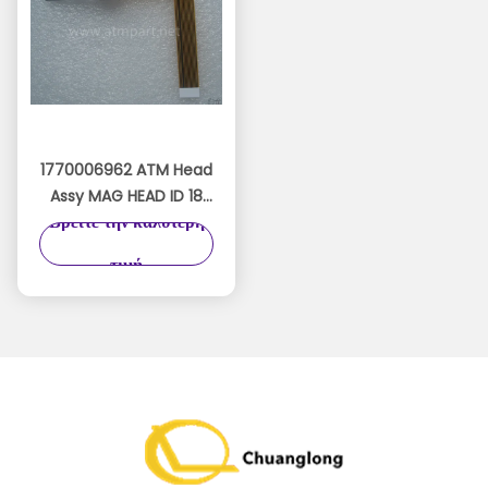
1770006962 ATM Head
Assy MAG HEAD ID 18
Βρείτε την καλύτερη
01770006962 Wincor
Nixdorf Read Head
τιμή