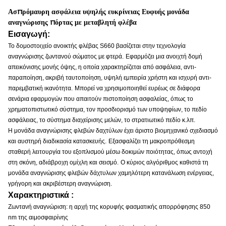
Ασπρόμαυρη ασφάλεια υψηλής ευκρίνειας Ευφυής μονάδα
αναγνώρισης πόρτας με μεταβλητή φλέβα
Εισαγωγή:
Το δομοστοιχείο ανοικτής φλέβας S660 βασίζεται στην τεχνολογία
αναγνώρισης ζωντανού σώματος με φτερά.
Εφαρμόζει μια ανοιχτή δομή
απεικόνισης μονής όψης, η οποία χαρακτηρίζεται από ασφάλεια, αντι-
παραποίηση, ακριβή ταυτοποίηση, υψηλή εμπειρία χρήστη και ισχυρή αντι-
παρεμβατική ικανότητα.
Μπορεί να χρησιμοποιηθεί ευρέως σε διάφορα
σενάρια εφαρμογών που απαιτούν πιστοποίηση ασφαλείας, όπως το
χρηματοπιστωτικό σύστημα, τον προσδιορισμό των υποψηφίων, το πεδίο
ασφάλειας, το σύστημα διαχείρισης μελών, το στρατιωτικό πεδίο κ.λπ.
Η μονάδα αναγνώρισης φλεβών δαχτύλων έχει άριστο βιομηχανικό σχεδιασμό
και αυστηρή διαδικασία κατασκευής.
Εξασφαλίζει τη μακροπρόθεσμη
σταθερή λειτουργία του εξοπλισμού μέσω δοκιμών ποιότητας, όπως αντοχή
στη σκόνη, αδιάβροχη ομίχλη και σεισμό.
Ο κύριος αλγόριθμος καθιστά τη
μονάδα αναγνώρισης φλεβών δάχτυλων χαμηλότερη κατανάλωση ενέργειας,
γρήγορη και ακριβέστερη αναγνώριση.
Χαρακτηριστικά :
Ζωντανή αναγνώριση: η αρχή της κορυφής φασματικής απορρόφησης 850
nm της αιμοσφαιρίνης