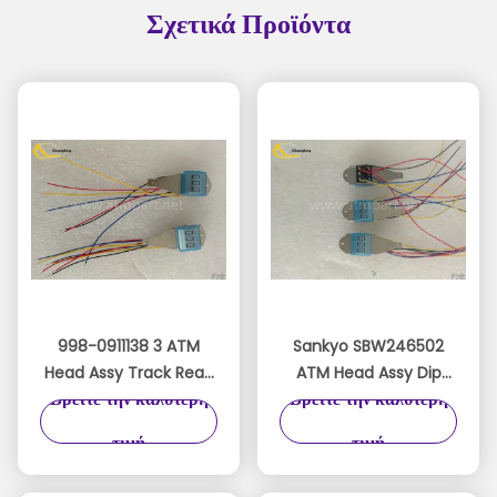
Σχετικά Προϊόντα
998-0911138 3 ATM
Sankyo SBW246502
Head Assy Track Read
ATM Head Assy Dip
Βρείτε την καλύτερη
Βρείτε την καλύτερη
Head For DIP READER
Readers TK 1,2,3 Read
CH 1,2,3 READ
ICM 330 Magnetic
τιμή
τιμή
9980911138 ICM300
Head