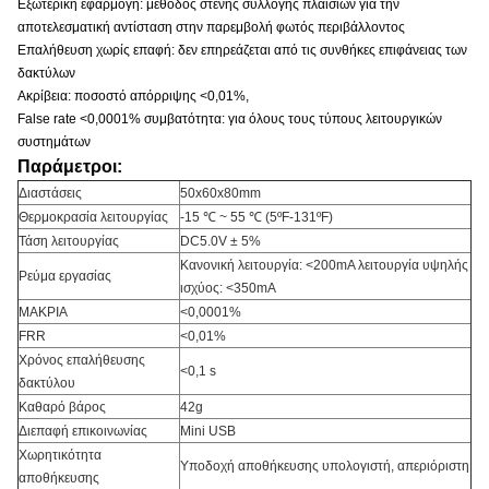
Εξωτερική εφαρμογή: μέθοδος στενής συλλογής πλαισίων για την
αποτελεσματική αντίσταση στην παρεμβολή φωτός περιβάλλοντος
Επαλήθευση χωρίς επαφή: δεν επηρεάζεται από τις συνθήκες επιφάνειας των
δακτύλων
Ακρίβεια: ποσοστό απόρριψης <0,01%,
False rate <0,0001% συμβατότητα: για όλους τους τύπους λειτουργικών
συστημάτων
Παράμετροι:
Διαστάσεις
50x60x80mm
Θερμοκρασία λειτουργίας
-15 ℃ ~ 55 ℃ (5ºF-131ºF)
Τάση λειτουργίας
DC5.0V ± 5%
Κανονική λειτουργία: <200mA λειτουργία υψηλής
Ρεύμα εργασίας
ισχύος: <350mA
ΜΑΚΡΙΑ
<0,0001%
FRR
<0,01%
Χρόνος επαλήθευσης
<0,1 s
δακτύλου
Καθαρό βάρος
42g
Διεπαφή επικοινωνίας
Mini USB
Χωρητικότητα
Υποδοχή αποθήκευσης υπολογιστή, απεριόριστη
αποθήκευσης