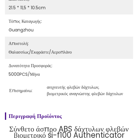
21.5 * 11,5 * 10.5cm
Τόπος Καταγωγής:
Guangzhou
Αποστολή:
Θαλασσίως/εκφράστε/αεροπλάνο
Δυνατότητα Προσφοράς:
5000PCS/μήνα
ανιχνευτής φλεβών δάχτυλων
, 
Επισημαίνω:
βιομετρικός αναγνώστης φλεβών δάχτυλων
Περιγραφή Προϊόντος
Σύνθετο άσπρο ABS δάχτυλων φλεβών
βιομετρικό sj-f100 Authenticator