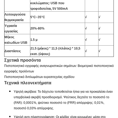
κυκλώματος: USB που
τροφοδοτείται, 5V 500mA
Λειτουργούσα
5°C~35°C
√
√
θερμοκρασία
Υγρασία
20%-80%
√
√
εργασίας
Μήκος
1.5 μ
√
√
καλωδίων USB
21.5 (μήκος) * 11,5 (πλάτος) * 10,5
Διαστάσεις
√
√
εκατ. (ύψους)
Σχετικά προσόντα
Πιστοποιητικό εγγραφής αναγνωριστικών σημάτων: Βιομετρικό πιστοποιητικό
εγγραφής προϊόντων
Πιστοποιητικό διπλωμάτων ευρεσιτεχνίας σχεδίου
Τεχνικά πλεονεκτήματα
Υψηλή ακρίβεια: Το δάχτυλο τοποθετείται ήπια για να προκαλέσει έναν
υπερβολικά ακριβή προσδιορισμό. Ψεύτικος δεχτείτε το ποσοστό το
(FAR): 0,0001%, ψεύτικο ποσοστό το (FRR) απόρριψης: 0,01%,
ποσοστό 0,03% απόρριψης.
Υψηλή αντι-πλαστογράφηση: Οι φλέβες είναι κρυμμένες μέσα στο