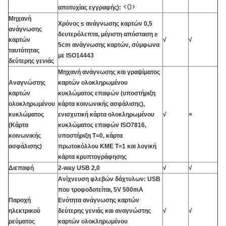
<0>
αποτυχίας εγγραφής):
Μηχανή
Χρόνος ≤ ανάγνωσης καρτών 0,5
ανάγνωσης
δευτερόλεπτα, μέγιστη απόσταση ≥
καρτών
√
√
5cm ανάγνωσης καρτών, σύμφωνα
ταυτότητας
με ISO14443
δεύτερης γενιάς
Μηχανή ανάγνωσης και γραψίματος
Αναγνώστης
καρτών ολοκληρωμένου
καρτών
κυκλώματος επαφών (υποστήριξη
ολοκληρωμένου
κάρτα κοινωνικής ασφάλισης),
κυκλώματος
ενισχυτική κάρτα ολοκληρωμένου
√
×
(Κάρτα
κυκλώματος επαφών ISO7816,
κοινωνικής
υποστήριξη T=0, κάρτα
ασφάλισης)
πρωτοκόλλου ΚΜΕ T=1 και λογική
κάρτα κρυπτογράφησης
Διεπαφή
2-way USB 2,0
√
√
Ανίχνευση φλεβών δάχτυλων: USB
που τροφοδοτείται, 5V 500mA
Παροχή
Ενότητα ανάγνωσης καρτών
ηλεκτρικού
δεύτερης γενιάς και αναγνώστης
√
√
ρεύματος
καρτών ολοκληρωμένου