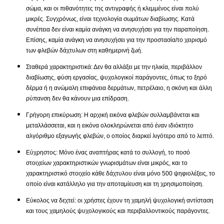
σώμα, και οι πιθανότητες της αντιγραφής ή κλεμμένος είναι πολύ
μικρές. Συγχρόνως, είναι τεχνολογία σωμάτων διαβίωσης. Κατά
συνέπεια δεν είναι καμία ανάγκη να ανησυχήσει για την παραποίηση.
Επίσης, καμία ανάγκη να ανησυχήσει για την προστασία/το χειρισμό
των φλεβών δάχτυλων στη καθημερινή ζωή.
Σταθερά χαρακτηριστικά: Δεν θα αλλάξει με την ηλικία, περιβάλλον
διαβίωσης, φύση εργασίας, ψυχολογικοί παράγοντες, όπως το ξηρό
δέρμα ή η ανώμαλη επιφάνεια δερμάτων, πετρέλαιο, η σκόνη και άλλη
ρύπανση δεν θα κάνουν μια επίδραση.
Γρήγορη επικύρωση: Η αρχική εικόνα φλεβών συλλαμβάνεται και
μεταλλάσσεται, και η εικόνα ολοκληρώνεται από έναν ιδιόκτητο
αλγόριθμο εξαγωγής φλεβών, ο οποίος διαρκεί λιγότερο από το λεπτό.
Εύχρηστος: Μόνο ένας αναπτήρας κατά το συλλογή, το ποσό
στοιχείων χαρακτηριστικών γνωρισμάτων είναι μικρός, και το
χαρακτηριστικό στοιχείο κάθε δάχτυλου είναι μόνο 500 ψηφιολέξεις, το
οποίο είναι κατάλληλο για την αποταμίευση και τη χρησιμοποίηση.
Εύκολος να δεχτεί: οι χρήστες έχουν τη χαμηλή ψυχολογική αντίσταση
και τους χαμηλούς ψυχολογικούς και περιβαλλοντικούς παράγοντες.