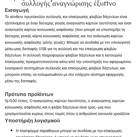
συλλογής αναγνώρισης έξυπνο
Εισαγωγή
Το σύνθετο πρωτόκολλο συλλογής και επικύρωσης φλεβών δάχτυλων είναι
εξοπλισμένο με έναν δεύτερης γενεάς αναγνώστη καρτών ταυτότητας και έναν
αναγνώστη καρτών κοινωνικής ασφάλισης (που μπορεί να υποστηρίξει τη
δεύτερης γενεάς κάρτα κοινωνικής ασφάλισης και την ανάγνωση καρτών
κοινωνικής ασφάλισης τρίτης γενιάς). Μπορεί να συνδεθεί με τον υπολογιστή
μέσω μιας διεπαφής USB για τη συλλογή και την επικύρωση φλεβών
δάχτυλων. Η συλλογή πληροφοριών φλεβών δάχτυλων και η λειτουργία
επικύρωσης πραγματοποιούνται κάτω από την υποστήριξη του αφιερωμένου
λογισμικού συστημάτων συλλογής και επικύρωσης φλεβών δάχτυλων, και
μπορούν επίσης να ενσωματωθούν με στο υπάρχον σύστημα εφαρμογής
μέσω της διεπαφής.
Πρότυπο προϊόντων
Sj-f100 τύπος: Ο αναγνώστης καρτών ταυτότητας, ο αναγνώστης καρτών
κοινωνικής ασφάλισης και η φλέβα δάχτυλων είναι τρεις--μια που
χρησιμοποιείται κυρίως στους τομείς όπου η ανθρώπινη κοινωνία χρειάζεται
Υποστήριξη λογισμικού
Η πλατφόρμα παραθύρων μπορεί να συνδέσει με την επικύρωση