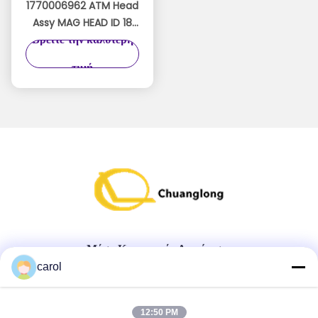
1770006962 ATM Head
Assy MAG HEAD ID 18
Βρείτε την καλύτερη
01770006962 Wincor
Nixdorf Read Head
τιμή
Μέσα Κοινωνικής Δικτύωσης
carol
Γρήγορη επαφή
12:50 PM