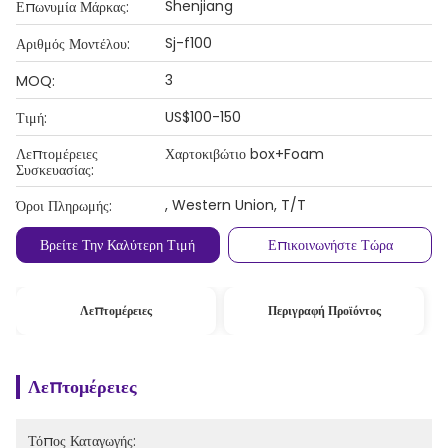
Shenjiang
Επωνυμία Μάρκας:
Sj-f100
Αριθμός Μοντέλου:
3
MOQ:
US$100-150
Τιμή:
Λεπτομέρειες
Χαρτοκιβώτιο box+Foam
Συσκευασίας:
, Western Union, T/T
Όροι Πληρωμής:
Βρείτε Την Καλύτερη Τιμή
Επικοινωνήστε Τώρα
Λεπτομέρειες
Περιγραφή Προϊόντος
Λεπτομέρειες
Τόπος Καταγωγής: