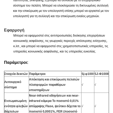
ταυτότητας Shenjiang, ή μπορεί να συνδέσει με το επιχειρησιακό
σύστημα του πελάτη. Μπορεί να ολοκληρώσει τη δικτυωμένες συλλογή
και την επικύρωση με τον υπολογιστή επίσης μπορεί να εργαστεί με τον
υπολογιστή για τη συλλογή και την επικύρωση ενιαίος-μηχανών.
Εφαρμογή
Μπορεί να εφαρμοστεί στις αντιπροσωπείες διοίκησης επιχειρήσεων
κοινωνικής ασφάλισης, τις γεωργικές περιοχές απόσυρσης ενίσχυσης,
κ.λπ., και μπορεί να εφαρμοστεί στις χρηματοπιστωτικές υπηρεσίες, τις
υπηρεσίες κοινωνικής ασφάλισης, και τις υπηρεσίες ευκολίας.
Παράμετροι:
Στοιχεία δεικτών
Παράμετροι
Sj-φ100I
SJ-Φ100II
Απόκτηση και επικύρωση πελατών
Λειτουργικό
πλατφορμών παραθύρων
√
√
σύστημα
υποστηρίξεων
Near-infrared οδηγήσεων και near-
Ενσωματωμένη
infrared κάμερα Το ποσοστό 0,01%
ενότητα φλεβών
απόρριψης Flase, ψεύτικο δέχεται το
√
√
δάχτυλων
ποσοστό 0,0001%, FER (ποσοστό