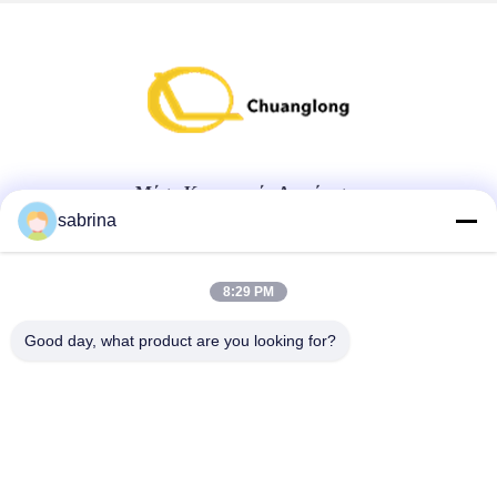
Μέσα Κοινωνικής Δικτύωσης
sabrina
Γρήγορη επαφή
8:29 PM
τηλ
Good day, what product are you looking for?
86--18138781425-8619925601378
E-mail
ivy@atmpart.net
Διεύθυνση