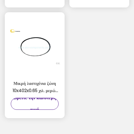
Hyosung ATM
Μικρή λαστιχένια ζώνη
10x402x0.65 χιλ. μερών
Βρείτε την καλύτερη
Hyosung 5600T
8000TA ATM Nautilus
τιμή