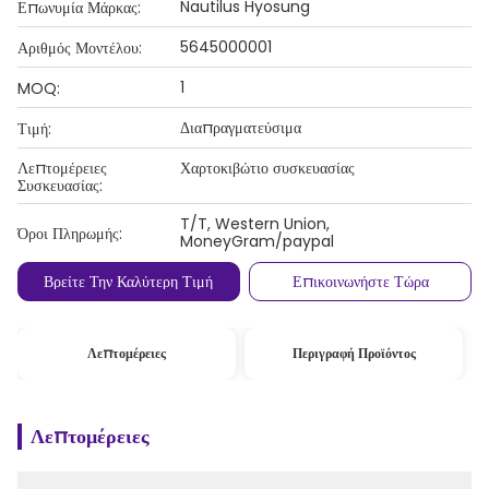
Nautilus Hyosung
Επωνυμία Μάρκας:
5645000001
Αριθμός Μοντέλου:
1
MOQ:
Διαπραγματεύσιμα
Τιμή:
Λεπτομέρειες
Χαρτοκιβώτιο συσκευασίας
Συσκευασίας:
T/T, Western Union,
Όροι Πληρωμής:
MoneyGram/paypal
Βρείτε Την Καλύτερη Τιμή
Επικοινωνήστε Τώρα
Λεπτομέρειες
Περιγραφή Προϊόντος
Λεπτομέρειες