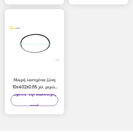
Μικρή λαστιχένια ζώνη
10x402x0.65 χιλ. μερών
Βρείτε την καλύτερη
Hyosung 5600T
8000TA ATM Nautilus
τιμή