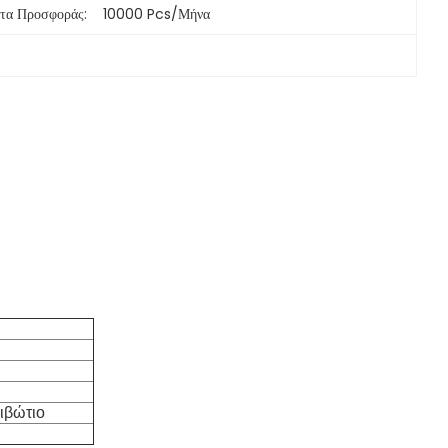
τα Προσφοράς:
10000 Pcs/μήνα
κιβώτιο