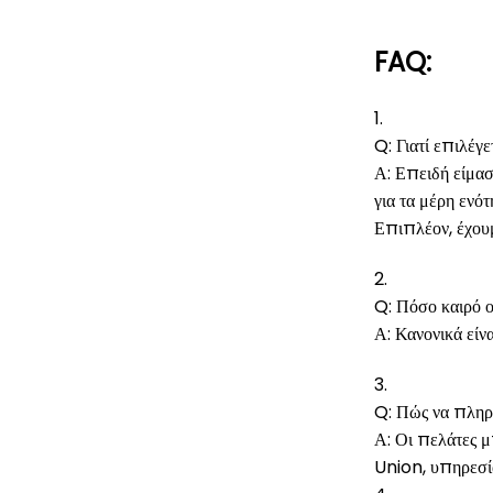
FAQ:
1.
Q: Γιατί επιλέ
Α: Επειδή είμασ
για τα μέρη ενό
Επιπλέον, έχουμ
2.
Q: Πόσο καιρό ο
Α: Κανονικά είν
3.
Q: Πώς να πληρ
Α: Οι πελάτες 
Union, υπηρεσί