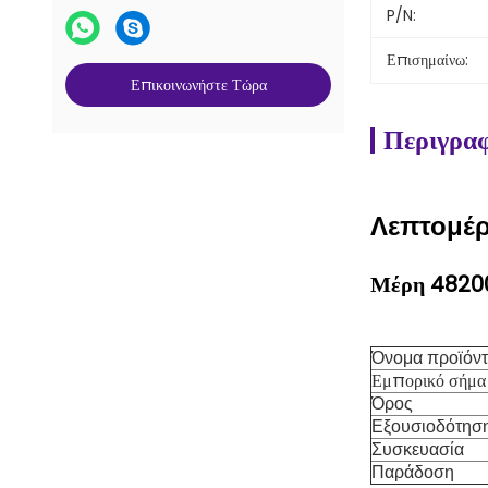
P/N:
Επισημαίνω:
Επικοινωνήστε Τώρα
Περιγραφ
Λεπτομέρ
Μέρη 4820
Όνομα προϊόν
Εμπορικό σήμα
Όρος
Εξουσιοδότησ
Συσκευασία
Παράδοση