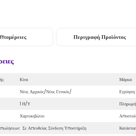
πτομέρειες
Περιγραφή Προϊόντος
ειες
ής:
Κίνα
Μάρκα:
Νέος Αρχικός/νέος Γενικός/
Εγγύηση:
1 Η/υ
Πληρωμή
Χαρτοκιβώτιο
Αποστολ
απωλήσεων:
Σε Απευθείας Σύνδεση Υποστήριξη
Κατάστασ