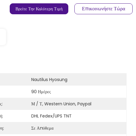
Επικοινωνήστε Τώρα
Βρείτε Την Καλύτερη Τιμή
Nautilus Hyosung
90 Ημέρες
ς:
Μ / Τ, Western Union, Paypal
ή:
DHL Fedex/UPS TNT
η:
Σε Απόθεμα