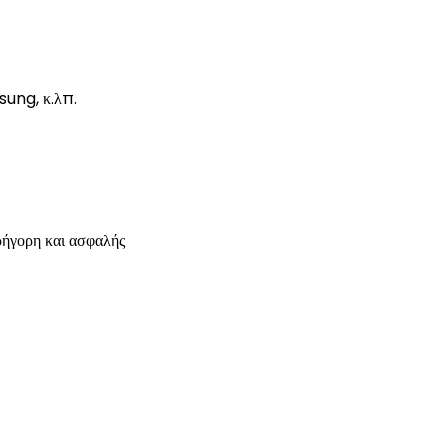
ung, κ.λπ.
ρήγορη και ασφαλής