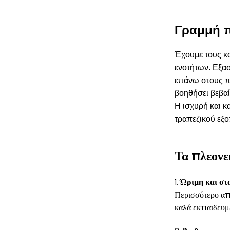
Γραμμή 
Έχουμε τους κα
ενοτήτων. Εξα
επάνω στους π
βοηθήσει βεβαί
Η ισχυρή και κ
τραπεζικού εξο
Τα πλεονε
Ώριμη και στ
1.
Περισσότερο από
καλά εκπαιδευμέ