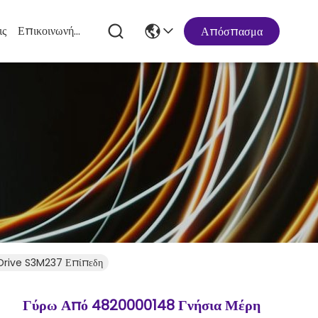
ις
Επικοινωνήστε Μαζί Μας
Απόσπασμα
 Drive S3M237 Επίπεδη
Γύρω Από 4820000148 Γνήσια Μέρη