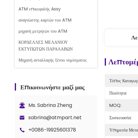
ATM επικεφαλής Assy
αναγνώστης καρτών του ATM
μηχανή μετρητών του ATM
Λε
ΚΟΡΔΕΛΛΕΣ ΜΕΛΑΝΙΟΥ
ΕΚΤΥΠΩΤΩΝ ΠΑΡΑΛΑΒΩΝ
Λεπτομέρ
Μηχανή ανταλλαγής ξένου νομίσματος
Μηχανή μέτρησης τραπεζογραμματίων
Τόπος Καταγωγ
Ανταλλακτικά του Glory Counter
Επικοινωνήστε μαζί μας
Ποιότητα:
Τραπεζική κασέτα
Κλειδαριά και κλειδιά
Ms. Sabrina Zheng
MOQ:
Ανταλλακτικά μετρητή G+D BPS C5
sabrina@atmpart.net
Συσκευασία:
+0086-19925601378
Υπηρεσία Μετ