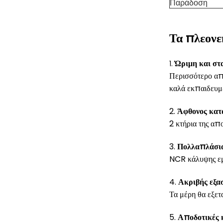
Παράδοση
Τα πλεονε
Ώριμη και στ
1.
Περισσότερο από
καλά εκπαιδευμέ
2.
Άφθονος κατ
2 κτήρια της α
3.
Πολλαπλάσια
NCR κάλυψης ε
4.
Ακριβής εξα
Τα μέρη θα εξε
5.
Αποδοτικές κ