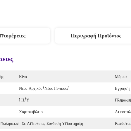
πτομέρειες
Περιγραφή Προϊόντος
ειες
ής:
Κίνα
Μάρκα:
Νέος Αρχικός/νέος Γενικός/
Εγγύηση:
1 Η/υ
Πληρωμή
Χαρτοκιβώτιο
Αποστολ
απωλήσεων:
Σε Απευθείας Σύνδεση Υποστήριξη
Κατάστασ