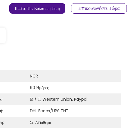
Επικοινωνήστε Τώρα
Βρείτε Την Καλύτερη Τιμή
NCR
90 Ημέρες
ς:
Μ / Τ, Western Union, Paypal
ή:
DHL Fedex/UPS TNT
η:
Σε Απόθεμα