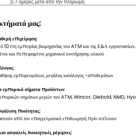
1-7 ημέρες μετά από την πληρωμή
κτήματά μας:
αθερή επιχείρηση
:
 10 έτη εμπειρίας βιομηχανίας του ATM και της Ε&Α εργοστασίων,
νοι και πεπειραμένοι μηχανικοί συντήρησης υλικού
άλογος
:
ποθήκης εμπορευμάτων, μεγάλος κατάλογος -αποθεμάτων
 εμπορικά σήματα προϊόντων
:
μπορικών σημάτων μερών του ATM, Wincor, Diebold, NMD, Hyos
σφάλιση ποιότητας:
ταστούν από τον επαγγελματικό επιθεωρητή πρίν στέλνουν
αι ασφαλείς διοικητικές μέριμνες: