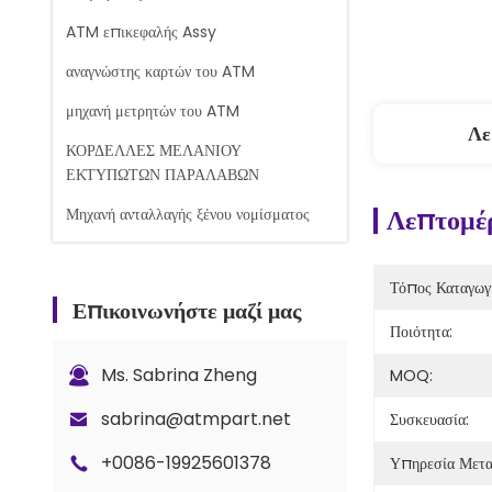
ATM επικεφαλής Assy
αναγνώστης καρτών του ATM
μηχανή μετρητών του ATM
Λε
ΚΟΡΔΕΛΛΕΣ ΜΕΛΑΝΙΟΥ
ΕΚΤΥΠΩΤΩΝ ΠΑΡΑΛΑΒΩΝ
Λεπτομέρ
Μηχανή ανταλλαγής ξένου νομίσματος
Μηχανή μέτρησης τραπεζογραμματίων
Τόπος Καταγωγ
Ανταλλακτικά του Glory Counter
Επικοινωνήστε μαζί μας
Ποιότητα:
Τραπεζική κασέτα
Κλειδαριά και κλειδιά
Ms. Sabrina Zheng
MOQ:
Ανταλλακτικά μετρητή G+D BPS C5
sabrina@atmpart.net
Συσκευασία:
+0086-19925601378
Υπηρεσία Μετ