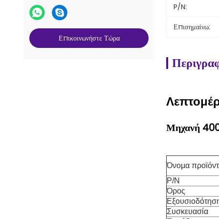
P/N:
Επισημαίνω:
Επικοινωνήστε Τώρα
Περιγραφ
Λεπτομέρ
Μηχανή 400
Όνομα προϊόν
P/N
Όρος
Εξουσιοδότησ
Συσκευασία