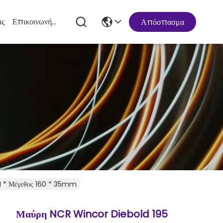
ις
Επικοινωνήστε Μαζί Μας
Απόσπασμα
M * Μέγεθος 160 * 35mm
Μαύρη NCR Wincor Diebold 195