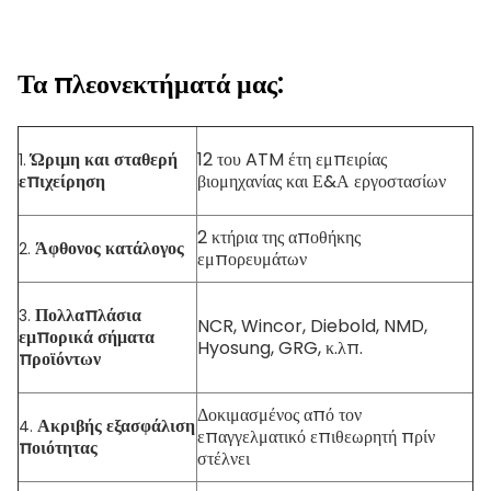
Τα πλεονεκτήματά μας:
Ώριμη και σταθερή
12 του ATM έτη εμπειρίας
1.
επιχείρηση
βιομηχανίας και Ε&Α εργοστασίων
2 κτήρια της αποθήκης
Άφθονος κατάλογος
2.
εμπορευμάτων
Πολλαπλάσια
3.
NCR, Wincor, Diebold, NMD,
εμπορικά σήματα
Hyosung, GRG, κ.λπ.
προϊόντων
Δοκιμασμένος από τον
Ακριβής εξασφάλιση
4.
επαγγελματικό επιθεωρητή πρίν
ποιότητας
στέλνει