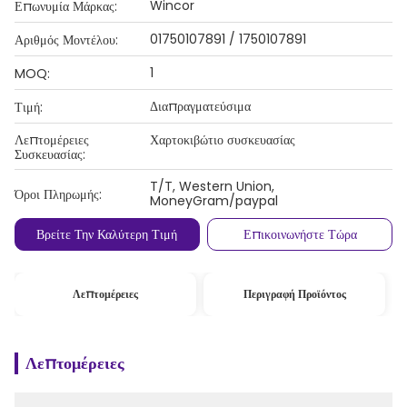
Wincor
Επωνυμία Μάρκας:
01750107891 / 1750107891
Αριθμός Μοντέλου:
1
MOQ:
Διαπραγματεύσιμα
Τιμή:
Λεπτομέρειες
Χαρτοκιβώτιο συσκευασίας
Συσκευασίας:
T/T, Western Union,
Όροι Πληρωμής:
MoneyGram/paypal
Βρείτε Την Καλύτερη Τιμή
Επικοινωνήστε Τώρα
Λεπτομέρειες
Περιγραφή Προϊόντος
Λεπτομέρειες