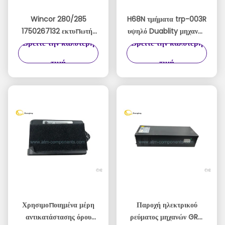
Wincor 280/285
H68N τμήματα trp-003R
1750267132 εκτυπωτής
υψηλό Duablity μηχανών
Βρείτε την καλύτερη
Βρείτε την καλύτερη
280 01750256248
εκτυπωτών ATM
παραλαβών Procash
παραλαβών
τιμή
τιμή
280N TP28 (P3+M1+H2)
80mm
Χρησιμοποιημένα μέρη
Παροχή ηλεκτρικού
αντικατάστασης όρου
ρεύματος μηχανών GRG