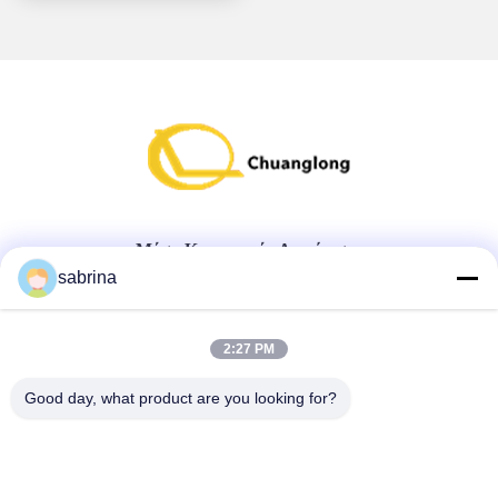
Μέσα Κοινωνικής Δικτύωσης
sabrina
Γρήγορη επαφή
2:27 PM
τηλ
Good day, what product are you looking for?
86--18138781425-8619925601378
E-mail
ivy@atmpart.net