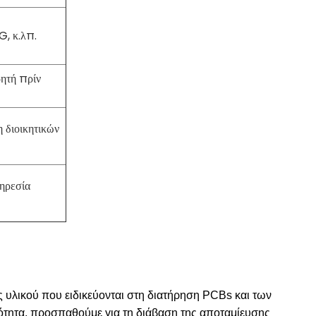
, κ.λπ.
ητή πρίν
 διοικητικών
ηρεσία
υλικού που ειδικεύονται στη διατήρηση PCBs και των
ότητα, προσπαθούμε για τη διάβαση της αποταμίευσης