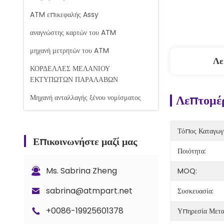
ATM επικεφαλής Assy
αναγνώστης καρτών του ATM
μηχανή μετρητών του ATM
Λε
ΚΟΡΔΕΛΛΕΣ ΜΕΛΑΝΙΟΥ
ΕΚΤΥΠΩΤΩΝ ΠΑΡΑΛΑΒΩΝ
Λεπτομέρ
Μηχανή ανταλλαγής ξένου νομίσματος
Μηχανή μέτρησης τραπεζογραμματίων
Τόπος Καταγωγ
Ανταλλακτικά του Glory Counter
Επικοινωνήστε μαζί μας
Ποιότητα:
Τραπεζική κασέτα
Κλειδαριά και κλειδιά
Ms. Sabrina Zheng
MOQ:
Ανταλλακτικά μετρητή G+D BPS C5
sabrina@atmpart.net
Συσκευασία:
+0086-19925601378
Υπηρεσία Μετ