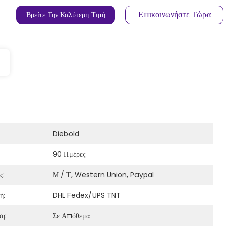
Επικοινωνήστε Τώρα
Βρείτε Την Καλύτερη Τιμή
Diebold
90 Ημέρες
ς:
Μ / Τ, Western Union, Paypal
ή:
DHL Fedex/UPS TNT
η:
Σε Απόθεμα