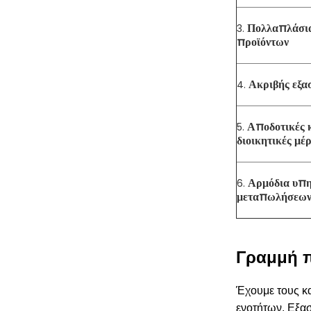
Πολλαπλάσια
3.
προϊόντων
Ακριβής εξα
4.
Αποδοτικές 
5.
διοικητικές μέ
Αρμόδια υπη
6.
μεταπωλήσεω
Γραμμή 
Έχουμε τους κα
ενοτήτων. Εξα