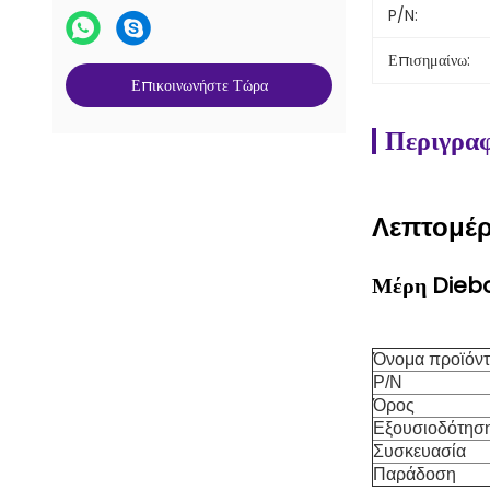
P/N:
Επισημαίνω:
Επικοινωνήστε Τώρα
Περιγραφ
Λεπτομέρ
Μέρη Dieb
Όνομα προϊόν
P/N
Όρος
Εξουσιοδότησ
Συσκευασία
Παράδοση