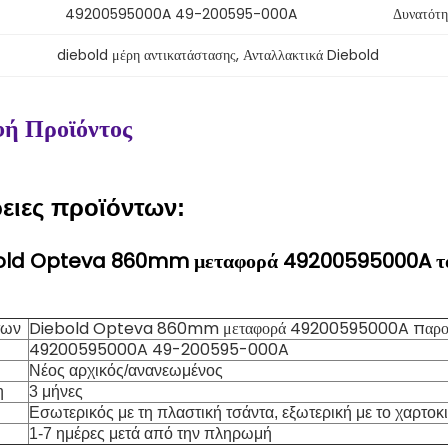
49200595000A 49-200595-000A
Δυνατότη
diebold μέρη αντικατάστασης
, 
Ανταλλακτικά Diebold
ή Προϊόντος
ειες προϊόντων:
old Opteva 860mm μεταφορά 49200595000A το
Diebold Opteva 860mm μεταφορά 49200595000A παρο
των
49200595000A 49-200595-000A
Νέος αρχικός/ανανεωμένος
η
3 μήνες
Εσωτερικός με τη πλαστική τσάντα, εξωτερική με το χαρτο
1-7 ημέρες μετά από την πληρωμή