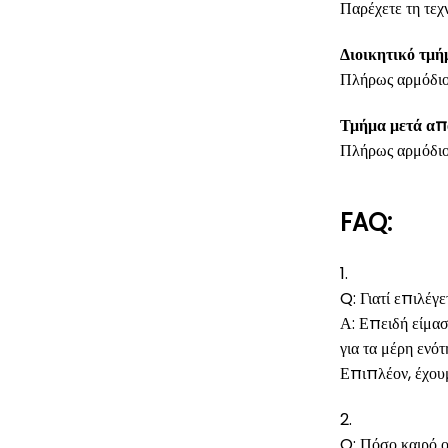
Παρέχετε τη τεχ
Διοικητικό τμή
Πλήρως αρμόδιος 
Τμήμα μετά α
Πλήρως αρμόδιο
FAQ:
1.
Q: Γιατί επιλέ
Α: Επειδή είμασ
για τα μέρη ενό
Επιπλέον, έχουμ
2.
Q: Πόσο καιρό ο