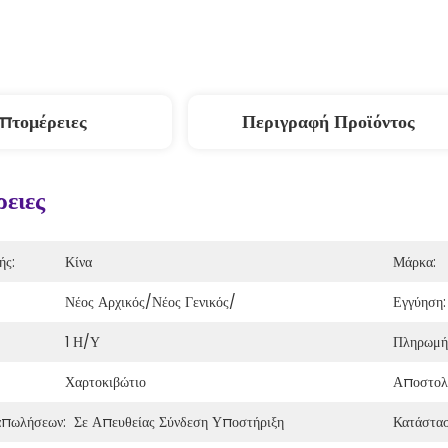
πτομέρειες
Περιγραφή Προϊόντος
ειες
ής:
Κίνα
Μάρκα:
Νέος Αρχικός/νέος Γενικός/
Εγγύηση:
1 Η/υ
Πληρωμή
Χαρτοκιβώτιο
Αποστολ
απωλήσεων:
Σε Απευθείας Σύνδεση Υποστήριξη
Κατάστασ