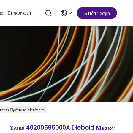
ις
Επικοινωνήστε Μαζί Μας
Απόσπασμα
0mm Πρότυπο Μετάλλων
Υλικό 49200595000A Diebold Μερών