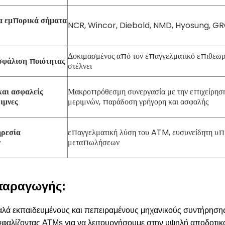
 εμπορικά σήματα
NCR, Wincor, Diebold, NMD, Hyosung, GRG
Δοκιμασμένος από τον επαγγελματικό επιθεωρ
σφάλιση ποιότητας
στέλνει
και ασφαλείς
Μακροπρόθεσμη συνεργασία με την επιχείρηση
ριμνες
μεριμνών, παράδοση γρήγορη και ασφαλής
ρεσία
επαγγελματική λύση του ATM, ευσυνείδητη υπ
ν
μεταπωλήσεων
παραγωγής:
λά εκπαιδευμένους και πεπειραμένους μηχανικούς συντήρησης 
σφαλίζοντας ATMs για να λειτουργήσουμε στην υψηλή αποδοτικ