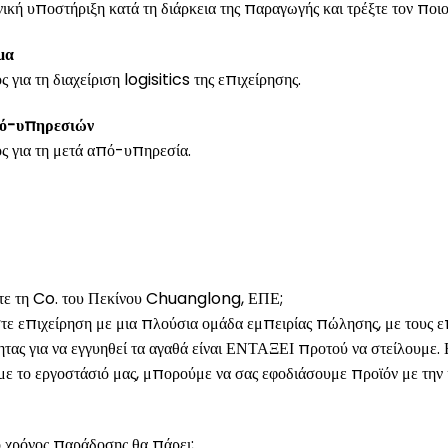
νική υποστήριξη κατά τη διάρκεια της παραγωγής και τρέξτε τον ποιο
μα
για τη διαχείριση logisitics της επιχείρησης.
πό-υπηρεσιών
ς για τη μετά από-υπηρεσία.
γετε τη Co. του Πεκίνου Chuanglong, ΕΠΕ;
τε επιχείρηση με μια πλούσια ομάδα εμπειρίας πώλησης, με τους 
τητας για να εγγυηθεί τα αγαθά είναι ΕΝΤΑΞΕΙ προτού να στείλουμε.
ε το εργοστάσιό μας, μπορούμε να σας εφοδιάσουμε προϊόν με την κ
 χρόνος παράδοσης θα πάρει;