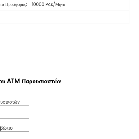
τα Προσφοράς:
10000 Pcs/μήνα
υ ATM παρουσιαστών
υσιαστών
κιβώτιο