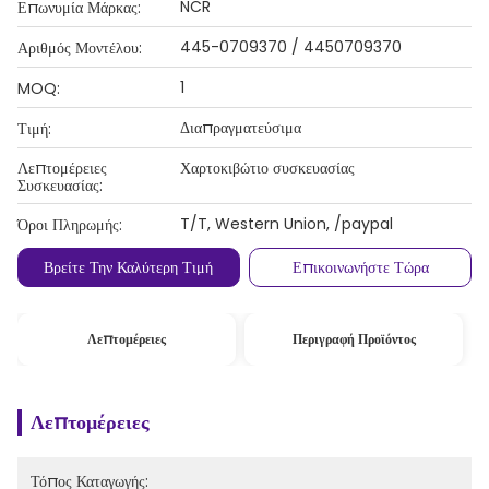
NCR
Επωνυμία Μάρκας:
445-0709370 / 4450709370
Αριθμός Μοντέλου:
1
MOQ:
Διαπραγματεύσιμα
Τιμή:
Λεπτομέρειες
Χαρτοκιβώτιο συσκευασίας
Συσκευασίας:
T/T, Western Union, /paypal
Όροι Πληρωμής:
Βρείτε Την Καλύτερη Τιμή
Επικοινωνήστε Τώρα
Λεπτομέρειες
Περιγραφή Προϊόντος
Λεπτομέρειες
Τόπος Καταγωγής: