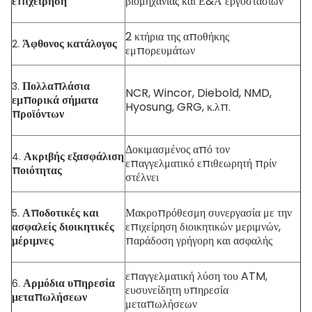
επιχείρηση
βιομηχανίας και Ε&Α εργοστασίων
2 κτήρια της αποθήκης
Άφθονος κατάλογος
2.
εμπορευμάτων
Πολλαπλάσια
3.
NCR, Wincor, Diebold, NMD,
εμπορικά σήματα
Hyosung, GRG, κ.λπ.
προϊόντων
Δοκιμασμένος από τον
Ακριβής εξασφάλιση
4.
επαγγελματικό επιθεωρητή πρίν
ποιότητας
στέλνει
Αποδοτικές και
Μακροπρόθεσμη συνεργασία με την
5.
ασφαλείς διοικητικές
επιχείρηση διοικητικών μεριμνών,
μέριμνες
παράδοση γρήγορη και ασφαλής
επαγγελματική λύση του ATM,
Αρμόδια υπηρεσία
6.
ευσυνείδητη υπηρεσία
μεταπωλήσεων
μεταπωλήσεων