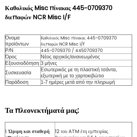
Καθολικός Misc πίνακας 445-0709370
διεπαφών NCR Misc I/F
Καθολικός Misc πίνακας 445-0709370
Όνομα
διεπαφών NCR Misc I/F
προϊόντων
445-0709370 / 4450709370
P/N
Όρος
Νέος αρχικός/ανανεωμένος
Εξουσιοδότηση
3 μήνες
Εσωτερικός με τη πλαστική τσάντα,
Συσκευασία
εξωτερική με το χαρτοκιβώτιο
Παράδοση
1-7 ημέρες μετά από την πληρωμή
Τα πλεονεκτήματά μας:
Ώριμη και σταθερή
12 του ATM έτη εμπειρίας
1.