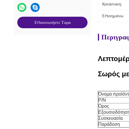
Κατάσταση:
Επισημαίνω:
Επικοινωνήστε Τώρα
Περιγραφ
Λεπτομέρ
Σωρός με
Όνομα προϊόν
P/N
Όρος
Εξουσιοδότησ
Συσκευασία
Παράδοση