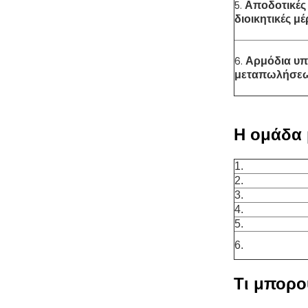
5.
Αποδοτικές 
διοικητικές μέ
6.
Αρμόδια υπ
μεταπωλήσε
Η ομάδα 
1.
2.
3.
4.
5.
6.
Τι μπορο