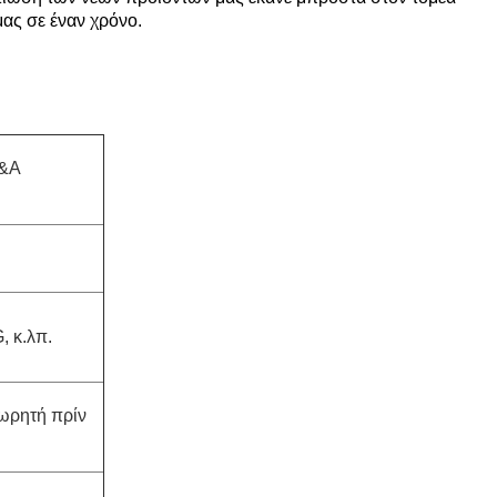
ας σε έναν χρόνο.
Ε&Α
 κ.λπ.
ωρητή πρίν