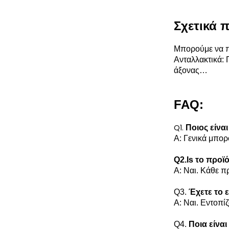
Σχετικά 
Μπορούμε να π
Ανταλλακτικά: 
άξονας…
FAQ:
Q1.
Ποιος είνα
Α: Γενικά μπορ
Q2.Is το προϊ
Α: Ναι. Κάθε πρ
Q3.
Έχετε το 
Α: Ναι. Εντοπί
Q4.
Ποια είνα