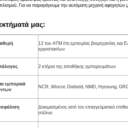
πλισμού. Για να παραγάγουμε την αυτόματη μηχανή αφηγητών μ
εκτήματά μας:
ταθερή
12 του ATM έτη εμπειρίας βιομηχανίας και 
εργοστασίων
τάλογος
2 κτήρια της αποθήκης εμπορευμάτων
α εμπορικά
NCR, Wincor, Diebold, NMD, Hyosung, GRG,
όντων
ασφάλιση
Δοκιμασμένος από τον επαγγελματικό επιθε
στέλνει