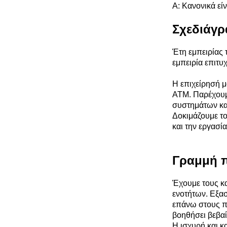
Α: Κανονικά εί
Σχεδιάγρ
Έτη εμπειρίας
εμπειρία επιτυ
Η επιχείρησή μ
ATM. Παρέχουμε
συστημάτων και
Δοκιμάζουμε το
και την εργασί
Γραμμή 
Έχουμε τους κα
ενοτήτων. Εξα
επάνω στους π
βοηθήσει βεβαί
Η ισχυρή και κ