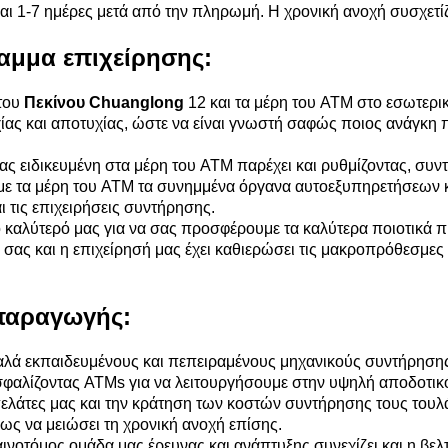
ναι 1-7 ημέρες μετά από την πληρωμή. Η χρονική ανοχή συσχετίζ
αμμα επιχείρησης:
 του
Πεκίνου Chuanglong
12 και τα μέρη του ATM στο εσωτερικ
χίας και αποτυχίας, ώστε να είναι γνωστή σαφώς ποιος ανάγκη π
ας ειδικευμένη στα μέρη του ATM παρέχει και ρυθμίζοντας, σ
 τα μέρη του ATM τα συνημμένα όργανα αυτοεξυπηρετήσεων και
 τις επιχειρήσεις συντήρησης.
 καλύτερό μας για να σας προσφέρουμε τα καλύτερα ποιοτικά πρ
α σας και η επιχείρησή μας έχει καθιερώσει τις μακροπρόθεσμες 
παραγωγής:
λά εκπαιδευμένους και πεπειραμένους μηχανικούς συντήρησης 
σφαλίζοντας ATMs για να λειτουργήσουμε στην υψηλή αποδοτικ
ελάτες μας και την κράτηση των κοστών συντήρησης τους τουλ
ως να μειώσει τη χρονική ανοχή επίσης.
αινοτόμος ομάδα μας έρευνας και ανάπτυξης συνεχίζει και η β