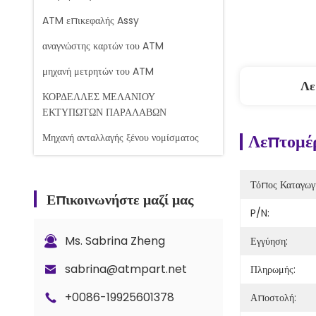
ATM επικεφαλής Assy
αναγνώστης καρτών του ATM
μηχανή μετρητών του ATM
Λε
ΚΟΡΔΕΛΛΕΣ ΜΕΛΑΝΙΟΥ
ΕΚΤΥΠΩΤΩΝ ΠΑΡΑΛΑΒΩΝ
Λεπτομέρ
Μηχανή ανταλλαγής ξένου νομίσματος
Μηχανή μέτρησης τραπεζογραμματίων
Τόπος Καταγωγ
Ανταλλακτικά του Glory Counter
Επικοινωνήστε μαζί μας
P/N:
Τραπεζική κασέτα
Κλειδαριά και κλειδιά
Ms. Sabrina Zheng
Εγγύηση:
Ανταλλακτικά μετρητή G+D BPS C5
sabrina@atmpart.net
Πληρωμής:
+0086-19925601378
Αποστολή: