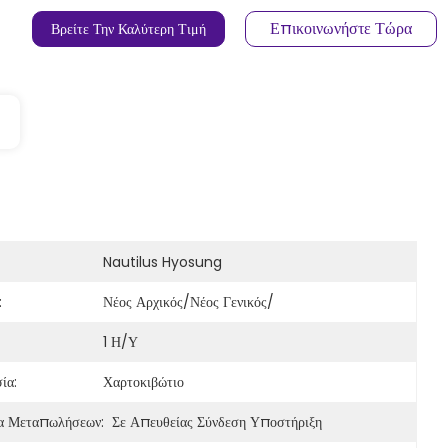
Επικοινωνήστε Τώρα
Βρείτε Την Καλύτερη Τιμή
Nautilus Hyosung
:
Νέος Αρχικός/νέος Γενικός/
1 Η/υ
ία:
Χαρτοκιβώτιο
α Μεταπωλήσεων:
Σε Απευθείας Σύνδεση Υποστήριξη