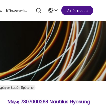
ις
Επικοινωνήστε Μαζί Μας
Απόσπασμα
γράφου Σωρών Πρότυπο
Μέρη 7307000263 Nautilus Hyosung