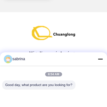
Μέσα Κοινωνικής Δικτύωσης
sabrina
Γρήγορη επαφή
8:54 AM
τηλ
Good day, what product are you looking for?
86--18138781425-8619925601378
E-mail
ivy@atmpart.net