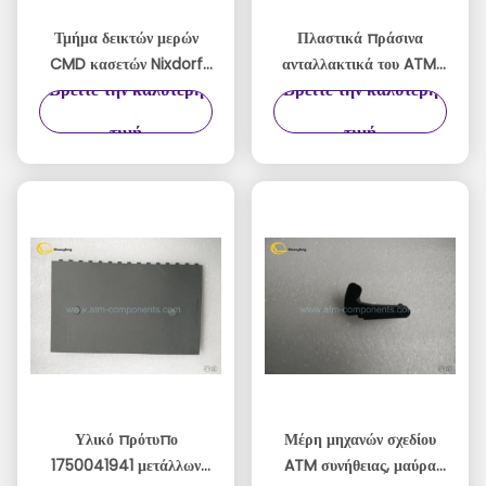
Τμήμα δεικτών μερών
Πλαστικά πράσινα
CMD κασετών Nixdorf
ανταλλακτικά του ATM,
Βρείτε την καλύτερη
Βρείτε την καλύτερη
ATM Wincor
μικρά μέρη Wincor ATM
1750056651 - 09
μεγέθους εύκολα να
τιμή
τιμή
εγκαταστήσουν
Υλικό πρότυπο
Μέρη μηχανών σχεδίου
1750041941 μετάλλων
ATM συνήθειας, μαύρα