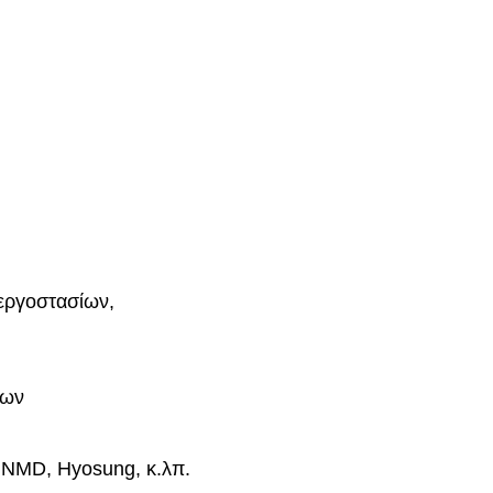
 εργοστασίων,
των
 NMD, Hyosung, κ.λπ.