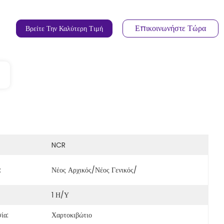
Επικοινωνήστε Τώρα
Βρείτε Την Καλύτερη Τιμή
NCR
:
Νέος Αρχικός/νέος Γενικός/
1 Η/υ
ία:
Χαρτοκιβώτιο