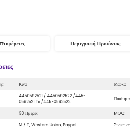
πτομέρειες
Περιγραφή Προϊόντος
ειες
ής:
Κίνα
Μάρκα:
4450592521 / 4450592522 /445-
Ποιότητα
0592521 Το /445-0592522
90 Ημέρες
MOQ:
Μ / Τ, Western Union, Paypal
Συσκευασ