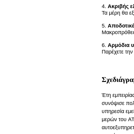
4.
Ακριβής ε
Τα μέρη θα ε
5.
Αποδοτικές
Μακροπρόθεσμ
6.
Αρμόδια 
Παρέχετε την
Σχεδιάγρα
Έτη εμπειρία
συνόψισε πολ
υπηρεσία εμε
μερών του AT
αυτοεξυπηρετ