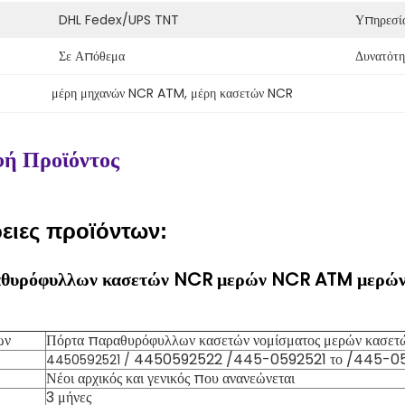
DHL Fedex/UPS TNT
Υπηρεσί
Σε Απόθεμα
Δυνατότη
μέρη μηχανών NCR ATM
, 
μέρη κασετών NCR
ή Προϊόντος
ειες προϊόντων:
θυρόφυλλων κασετών NCR μερών NCR ATM μερώ
ων
Πόρτα παραθυρόφυλλων κασετών νομίσματος μερών κασε
4450592522 /445-0592521 το /445-0
4450592521 /
Νέοι αρχικός και γενικός που ανανεώνεται
3 μήνες