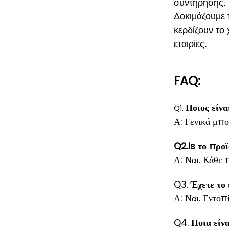
συντήρησης.
Δοκιμάζουμε 
κερδίζουν το 
εταιρίες.
FAQ:
Ποιος είνα
Q1.
Α: Γενικά μπο
Q2.Is το προϊ
Α: Ναι. Κάθε π
Q3.
Έχετε το 
Α: Ναι. Εντο
Q4.
Ποια είνα