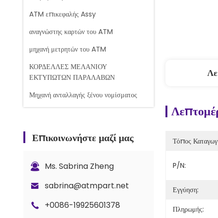
ATM επικεφαλής Assy
αναγνώστης καρτών του ATM
μηχανή μετρητών του ATM
ΚΟΡΔΕΛΛΕΣ ΜΕΛΑΝΙΟΥ
Λε
ΕΚΤΥΠΩΤΩΝ ΠΑΡΑΛΑΒΩΝ
Μηχανή ανταλλαγής ξένου νομίσματος
Λεπτομέρ
Μηχανή μέτρησης τραπεζογραμματίων
Ανταλλακτικά του Glory Counter
Επικοινωνήστε μαζί μας
Τόπος Καταγωγ
Τραπεζική κασέτα
Κλειδαριά και κλειδιά
Ms. Sabrina Zheng
P/N:
Ανταλλακτικά μετρητή G+D BPS C5
sabrina@atmpart.net
Εγγύηση:
+0086-19925601378
Πληρωμής: