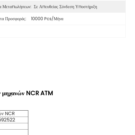
α Μεταπωλήσεων:
Σε Απευθείας Σύνδεση Υποστήριξη
τα Προσφοράς:
10000 Pcs/μήνα
ν μηχανών NCR ATM
τών NCR
592522