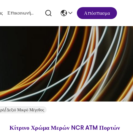
ις
Επικοινωνήστε Μαζί Μας
Απόσπασμα
ρό/δεξιό Μικρό Μέγεθος
Κίτρινο Χρώμα Μερών NCR ATM Πορτών