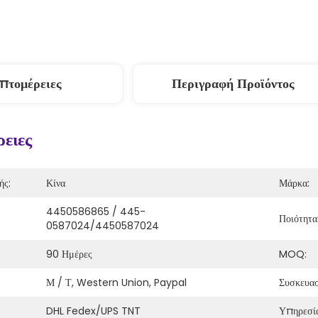
πτομέρειες
Περιγραφή Προϊόντος
ειες
ής:
Κίνα
Μάρκα:
4450586865 / 445-
Ποιότητα
0587024/4450587024
90 Ημέρες
MOQ:
Μ / Τ, Western Union, Paypal
Συσκευασ
DHL Fedex/UPS TNT
Υπηρεσί