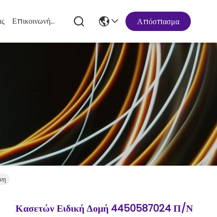
ις
Επικοινωνήστε Μαζί Μας
Απόσπασμα
νη
Κασετών Ειδική Δομή 4450587024 Π/Ν