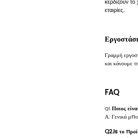
κερδίζουν το 
εταιρίες.
Εργοστάσ
Γραμμή εργοστ
και κάνουμε τ
FAQ
Ποιος είνα
Q1.
Α: Γενικά μπο
Q2.Is το προϊ