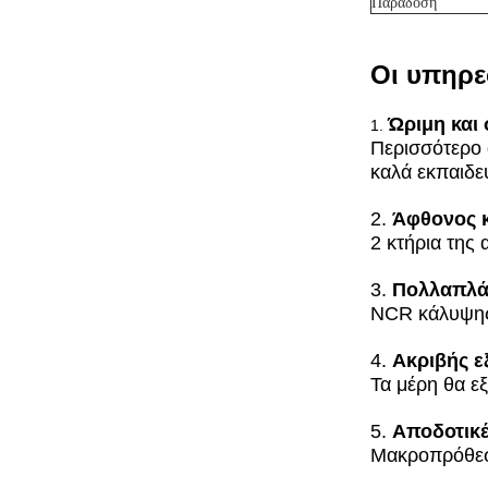
Παράδοση
Οι υπηρε
Ώριμη και
1.
Περισσότερο 
καλά εκπαιδε
2.
Άφθονος 
2 κτήρια της
3.
Πολλαπλά
NCR κάλυψης 
4.
Ακριβής ε
Τα μέρη θα ε
5.
Αποδοτικές
Μακροπρόθεσμ