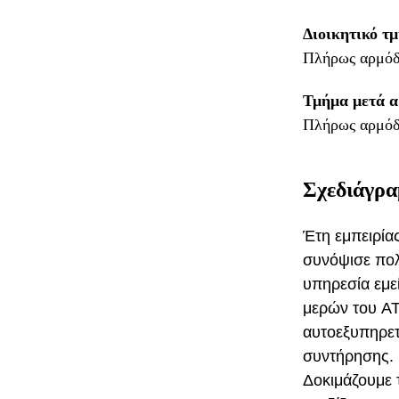
Διοικητικό τ
Πλήρως αρμόδιο
Τμήμα μετά 
Πλήρως αρμόδι
Σχεδιάγρα
Έτη εμπειρία
συνόψισε πολ
υπηρεσία εμε
μερών του AT
αυτοεξυπηρετ
συντήρησης.
Δοκιμάζουμε 