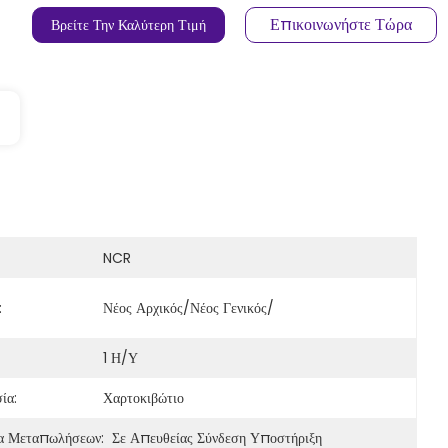
Επικοινωνήστε Τώρα
Βρείτε Την Καλύτερη Τιμή
NCR
:
Νέος Αρχικός/νέος Γενικός/
1 Η/υ
ία:
Χαρτοκιβώτιο
α Μεταπωλήσεων:
Σε Απευθείας Σύνδεση Υποστήριξη