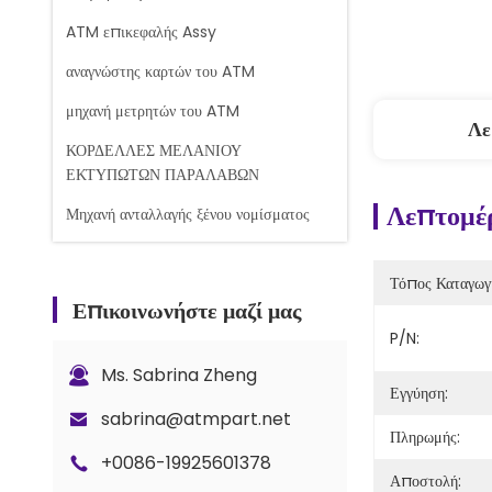
ATM επικεφαλής Assy
αναγνώστης καρτών του ATM
μηχανή μετρητών του ATM
Λε
ΚΟΡΔΕΛΛΕΣ ΜΕΛΑΝΙΟΥ
ΕΚΤΥΠΩΤΩΝ ΠΑΡΑΛΑΒΩΝ
Λεπτομέρ
Μηχανή ανταλλαγής ξένου νομίσματος
Μηχανή μέτρησης τραπεζογραμματίων
Τόπος Καταγωγ
Ανταλλακτικά του Glory Counter
Επικοινωνήστε μαζί μας
Τραπεζική κασέτα
P/N:
Κλειδαριά και κλειδιά
Ms. Sabrina Zheng
Εγγύηση:
Ανταλλακτικά μετρητή G+D BPS C5
sabrina@atmpart.net
Πληρωμής:
+0086-19925601378
Αποστολή: