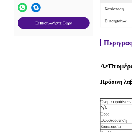
Κατάσταση:
Επισημαίνω:
Επικοινωνήστε Τώρα
Περιγραφ
Λεπτομέρε
Πράσινη λα
Όνομα προϊόντων
P/N
Όρος
Εξουσιοδότηση
Συσκευασία