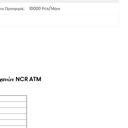
τα Προσφοράς:
10000 Pcs/μήνα
ηχανών NCR ATM