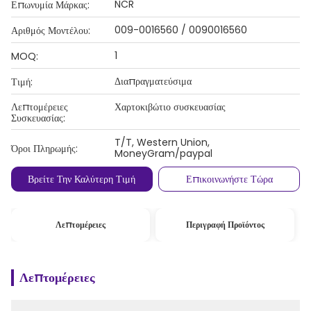
NCR
Επωνυμία Μάρκας:
009-0016560 / 0090016560
Αριθμός Μοντέλου:
1
MOQ:
Διαπραγματεύσιμα
Τιμή:
Λεπτομέρειες
Χαρτοκιβώτιο συσκευασίας
Συσκευασίας:
T/T, Western Union,
Όροι Πληρωμής:
MoneyGram/paypal
Βρείτε Την Καλύτερη Τιμή
Επικοινωνήστε Τώρα
Λεπτομέρειες
Περιγραφή Προϊόντος
Λεπτομέρειες