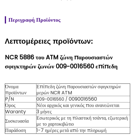
Περιγραφή Προϊόντος
Λεπτομέρειες προϊόντων:
NCR 5886 του ATM ζώνη παρουσιαστών
σφιγκτηρών ζωνών 009-0016560 επίπεδη
Όνομα
Επίπεδη ζώνη παρουσιαστών σφιγκτηρών
προϊόντων
μερών NCR ATM
P/N
0090016560
009-0016560 /
Όρος
Νέοι αρχικός και γενικός που ανανεώνεται
Waranty
3 μήνες
Εσωτερικός με τη πλαστική τσάντα, εξωτερική
Συσκευασία
με το χαρτοκιβώτιο
Παράδοση
1-7 ημέρες μετά από την πληρωμή