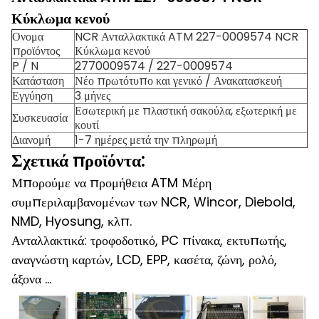
Κύκλωμα κενού
Ονομα
NCR Ανταλλακτικά ATM 227-0009574 NCR
προϊόντος
Κύκλωμα κενού
P / N
2770009574 / 227-0009574
Κατάσταση
Νέο πρωτότυπο και γενικό / Ανακατασκευή
Εγγύηση
3 μήνες
Εσωτερική με πλαστική σακούλα, εξωτερική με
Συσκευασία
κουτί
Διανομή
1-7 ημέρες μετά την πληρωμή
Σχετικά προϊόντα:
Μπορούμε να προμήθεια ATM Μέρη
συμπεριλαμβανομένων των NCR, Wincor, Diebold,
NMD, Hyosung, κλπ.
Ανταλλακτικά: τροφοδοτικό, PC πίνακα, εκτυπωτής,
αναγνώστη καρτών, LCD, EPP, κασέτα, ζώνη, ρολό,
άξονα ...