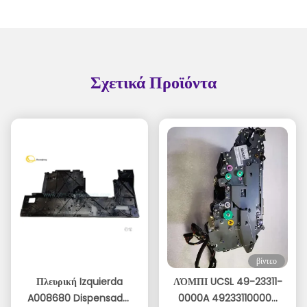
Σχετικά Προϊόντα
βίντεο
Πλευρική Izquierda
ΛΌΜΠΙ UCSL 49-23311-
A008680 Dispensador
0000A 49233110000A