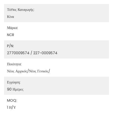
Τόπος Καταγωγής:
Κίνα
Μάρκα:
NCR
P/N:
2770009574 / 227-0009574
Ποιότητα:
Νέος Αρχικός/νέος Γενικός/
Εγγύηση:
90 Ημέρες
MOQ:
1 Η/υ