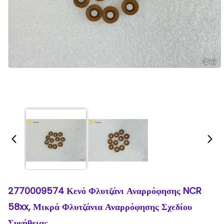
2770009574 Κενό Φλυτζάνι Αναρρόφησης NCR
58xx, Μικρά Φλυτζάνια Αναρρόφησης Σχεδίου
Συνήθειας