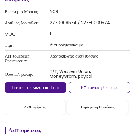
NCR
Επωνυμία Μάρκας:
2770009574 / 227-0009574
Αριθμός Μοντέλου:
1
MOQ:
Διαπραγματεύσιμα
Τιμή:
Λεπτομέρειες
Χαρτοκιβώτιο συσκευασίας
Συσκευασίας:
T/T, Western Union,
Όροι Πληρωμής:
MoneyGram/paypal
Βρείτε Την Καλύτερη Τιμή
Επικοινωνήστε Τώρα
Λεπτομέρειες
Περιγραφή Προϊόντος
Λεπτομέρειες