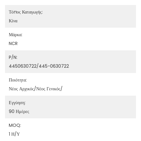
Τόπος Καταγωγής:
Κίνα
Μάρκα:
NCR
P/N:
4450630722/445-0630722
Ποιότητα:
Νέος Αρχικός/νέος Γενικός/
Εγγύηση:
90 Ημέρες
MOQ:
1 Η/υ