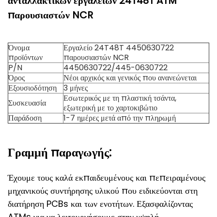
ανταλλακτικών εργαλείων 24T48T ATM
παρουσιαστών NCR
Όνομα
Εργαλείο 24T48T 4450630722
προϊόντων
παρουσιαστών NCR
P/N
4450630722/445-0630722
Όρος
Νέοι αρχικός και γενικός που ανανεώνεται
Εξουσιοδότηση
3 μήνες
Εσωτερικός με τη πλαστική τσάντα,
Συσκευασία
εξωτερική με το χαρτοκιβώτιο
Παράδοση
1-7 ημέρες μετά από την πληρωμή
Γραμμή παραγωγής:
Έχουμε τους καλά εκπαιδευμένους και πεπειραμένους
μηχανικούς συντήρησης υλικού που ειδικεύονται στη
διατήρηση PCBs και των ενοτήτων. Εξασφαλίζοντας
ATMs για να λειτουργήσουμε στην υψηλή