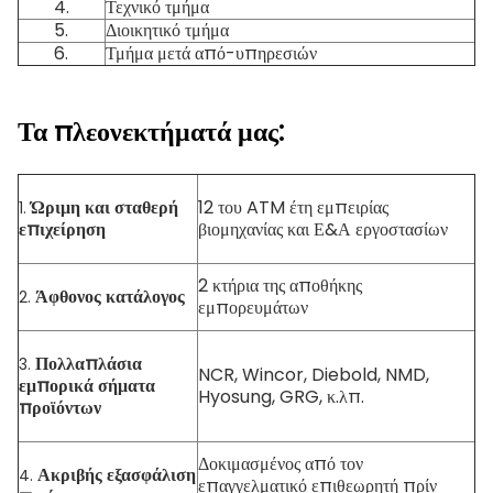
4.
Τεχνικό τμήμα
5.
Διοικητικό τμήμα
6.
Τμήμα μετά από-υπηρεσιών
Τα πλεονεκτήματά μας:
Ώριμη και σταθερή
12 του ATM έτη εμπειρίας
1.
επιχείρηση
βιομηχανίας και Ε&Α εργοστασίων
2 κτήρια της αποθήκης
Άφθονος κατάλογος
2.
εμπορευμάτων
Πολλαπλάσια
3.
NCR, Wincor, Diebold, NMD,
εμπορικά σήματα
Hyosung, GRG, κ.λπ.
προϊόντων
Δοκιμασμένος από τον
Ακριβής εξασφάλιση
4.
επαγγελματικό επιθεωρητή πρίν