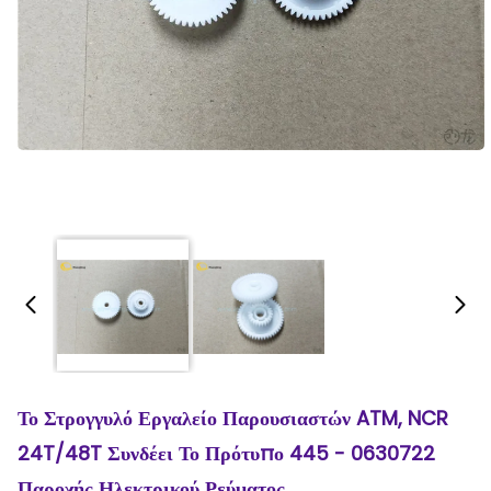
Το Στρογγυλό Εργαλείο Παρουσιαστών ATM, NCR
24T/48T Συνδέει Το Πρότυπο 445 - 0630722
Παροχής Ηλεκτρικού Ρεύματος