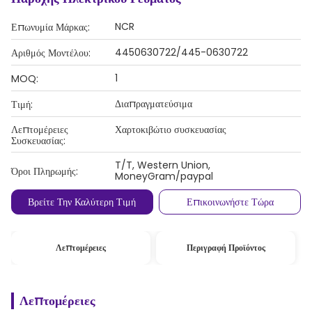
NCR
Επωνυμία Μάρκας:
4450630722/445-0630722
Αριθμός Μοντέλου:
1
MOQ:
Διαπραγματεύσιμα
Τιμή:
Λεπτομέρειες
Χαρτοκιβώτιο συσκευασίας
Συσκευασίας:
T/T, Western Union,
Όροι Πληρωμής:
MoneyGram/paypal
Βρείτε Την Καλύτερη Τιμή
Επικοινωνήστε Τώρα
Λεπτομέρειες
Περιγραφή Προϊόντος
Λεπτομέρειες